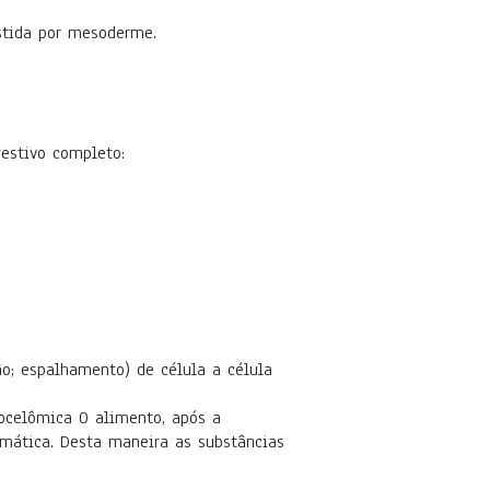
stida por mesoderme.
estivo completo:
ão; espalhamento) de célula a célula
docelômica O alimento, após a
omática. Desta maneira as substâncias