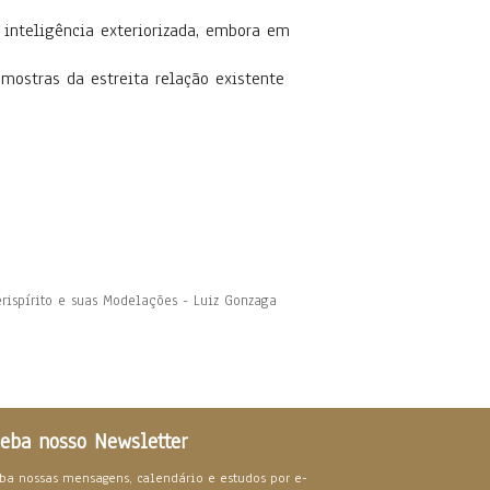
a inteligência exteriorizada, embora em
mostras da estreita relação existente
rispírito e suas Modelações - Luiz Gonzaga
eba nosso Newsletter
ba nossas mensagens, calendário e estudos por e-