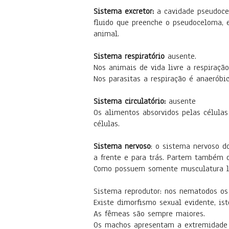
Sistema excretor:
a cavidade pseudoce
fluido que preenche o pseudoceloma, e
animal.
Sistema respiratório
ausente.
Nos animais de vida livre a respiraçã
Nos parasitas a respiração é anaeróbic
Sistema circulatório:
ausente
Os alimentos absorvidos pelas célula
células.
Sistema nervoso
: o sistema nervoso d
a frente e para trás. Partem também d
Como possuem somente musculatura lo
Sistema reprodutor: nos nematodos os 
Existe dimorfismo sexual evidente, is
As fêmeas são sempre maiores.
Os machos apresentam a extremidade 