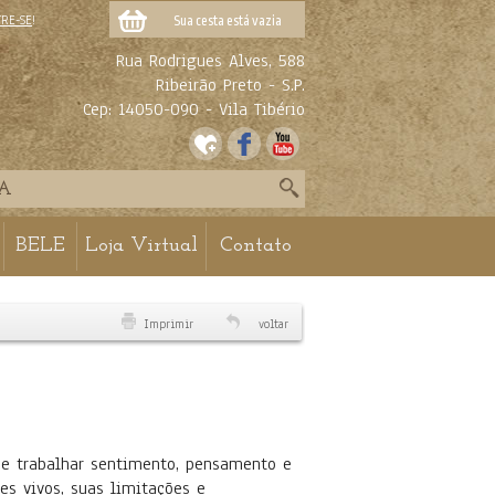
TRE-SE
!
Sua cesta está vazia
Rua Rodrigues Alves, 588
Ribeirão Preto - S.P.
Cep: 14050-090 - Vila Tibério
BELE
Loja Virtual
Contato
Imprimir
voltar
r e trabalhar sentimento, pensamento e
es vivos, suas limitações e