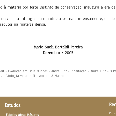
do à matéria por forte instinto de conservação, inaugura a era d
a nervoso, a inteligência manifesta-se mais intensamente, dando 
tradutor na matéria densa.
Maria Sueli Bertoldi Pereira
Dezembro / 2003
ert - Evolução em Dois Mundos - André Luiz - Libertação - André Luiz - O Pe
es - Biologia volume II - Amabis & Martho
Rec
Estudos
Rece
Estudos Obras Básicas