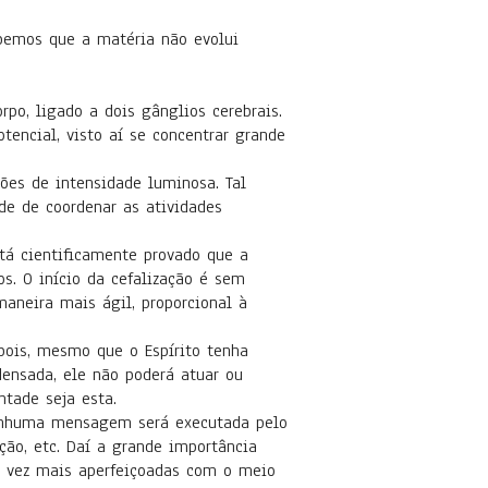
abemos que a matéria não evolui
rpo, ligado a dois gânglios cerebrais.
encial, visto aí se concentrar grande
ções de intensidade luminosa. Tal
de de coordenar as atividades
tá cientificamente provado que a
s. O início da cefalização é sem
maneira mais ágil, proporcional à
 pois, mesmo que o Espírito tenha
ensada, ele não poderá atuar ou
tade seja esta.
 nenhuma mensagem será executada pelo
ção, etc. Daí a grande importância
a vez mais aperfeiçoadas com o meio