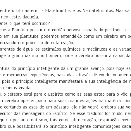
entre o filo anterior - Platelmintos e os Nematelmintos. Mas s
, nem este, daquela.
ente o que terá ocorrido?
 que a Planária possui um cordão nervoso espalhado por todo o co
o em sua plenitude, podemos entendê-lo como um cérebro em pot
terizando um processo de cefalização.
correntes de água, os estímulos químicos e mecânicos e as varia
tinge o grau máximo no homem, onde o cérebro possui a capacida
tura do princípio inteligente dá um grande avanço, pois hoje es
 e memorizar experiências, passadas através de condicionamento
 pois o princípio inteligente manifestará a sua inteligência de 
riências vividas.
s, o cérebro está para o Espírito como as asas estão para o vôo,
um cérebro aperfeiçoado para suas manifestações na matéria cond
e cortando as asas de um pássaro, ele não voará, embora sua von
xecutor das mensagens do Espírito. Se esse tradutor for mudo,
dquiriu por automatismo, tais como alimentação, respiração excre
ro que possibilitará ao princípio inteligente comunicações cad