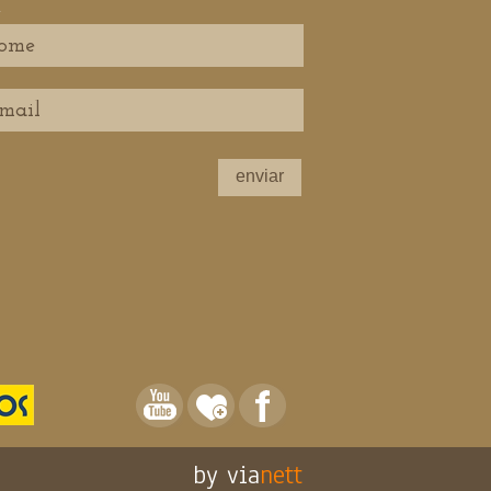
l
enviar
by via
nett