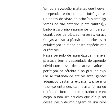
Vimos a evolução material que houve 
independente do princípio inteligente
Do ponto de vista do princípio intelig
Vimos no filo anterior (platelmintos),
Embora isso não represente um cérebr
quantidade de células nervosas, carac
Graças a isso, a planária percebe as 
cefalização iniciada nesta espécie a
orgânicas.
Nesse período de aprendizagem, a aven
planária tem a capacidade de aprender
dúvida um passo decisivo na evolução,
perfeição do cérebro e ao grau de expe
Em se tratando de efeitos inteligente
adquirido bastante experiência, sem 
fazer-se entender, da mesma forma qu
O cérebro funciona como tradutor e e
corpo, a não ser aquelas que ele já a
desse início de moldagem de um céreb