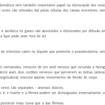
lomática tem também importante papel na eliminação dos resídu
 estes são retirados daí pelas células dos canais excretores, se
o é aeróbica Os gases são absorvidos e eliminados por difusão em
a (que pode viver fora do ar)
s do intestino caem no líquido que preenche o pseudoceloma, se
os nematodos, consiste de um anel nervoso que circunda a faring
este anel, dois cordões nervosos que percorrem as linhas laterai
ngitudinal, executa apenas movimentos de flexão do corpo.
sexos são separados - animais dióicos.
to é, o macho e a fêmea podem ser distinguidos externamente, co
posterior mais curva que a das fêmeas.