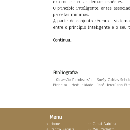
externo e com as demais espécies.
O princípio inteligente, antes associa
parcelas mínimas.
A partir do conjunto cérebro - sistem
entre o princípio inteligente e o seu 
Continua
...
Bibliografia:
- Obsessão Desobsessão - Suely Caldas Schub
Pinheiro - Mediunidade - José Herculano Pir
Menu
Home
Canal Batuira
Centro Batuira
Meu Cadastro