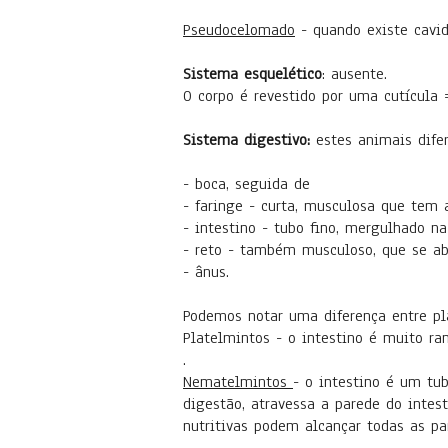
Pseudocelomado
- quando existe cavid
Sistema esquelético
: ausente.
O corpo é revestido por uma cutícula
Sistema digestivo:
estes animais dife
- boca, seguida de
- faringe - curta, musculosa que tem 
- intestino - tubo fino, mergulhado n
- reto - também musculoso, que se abr
- ânus.
Podemos notar uma diferença entre pl
Platelmintos - o intestino é muito ram
.
Nematelmintos
- o intestino é um tu
digestão, atravessa a parede do intes
nutritivas podem alcançar todas as pa