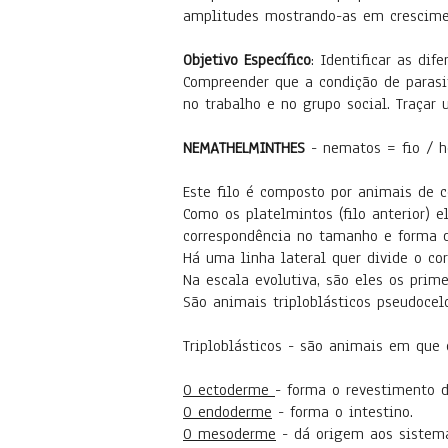
amplitudes mostrando-as em crescimen
Objetivo Específico
: Identificar as di
Compreender que a condição de parasit
no trabalho e no grupo social. Traçar
NEMATHELMINTHES
- nematos = fio / 
Este filo é composto por animais de c
Como os platelmintos (filo anterior) 
correspondência no tamanho e forma d
Há uma linha lateral quer divide o cor
Na escala evolutiva, são eles os prime
São animais triploblásticos pseudoce
Triploblásticos - são animais em que
O ectoderme
- forma o revestimento d
O endoderme
- forma o intestino.
O mesoderme
- dá origem aos sistema