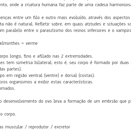
to, onde a criatura humana faz parte de uma cadeia harmoniosa
ferenças entre um filo e outro mais evoluído, através dos aspectos
a não é natural. Refletir sobre, em quais atitudes e situações so
 um paralelo entre o parasitismo dos reinos inferiores e o vampi
helminthes = verme
orpo longo, fino e afilado nas 2 extremidades.
eles tem simetria bilateral, esto é, seu corpo é formado por dua
as partes).
po em região ventral (ventre) e dorsal (costas).
iros organismos a exibir estas características.
lomados.
 o desenvolvimento do ovo leva a formação de um embrião que po
o corpo.
s muscular / reprodutor / excretor