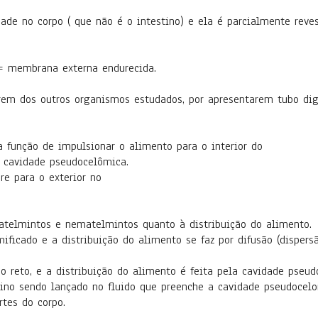
ade no corpo ( que não é o intestino) e ela é parcialmente reve
 = membrana externa endurecida.
rem dos outros organismos estudados, por apresentarem tubo dig
a função de impulsionar o alimento para o interior do
a cavidade pseudocelômica.
e para o exterior no
atelmintos e nematelmintos quanto à distribuição do alimento.
ificado e a distribuição do alimento se faz por difusão (dispers
bo reto, e a distribuição do alimento é feita pela cavidade pseu
tino sendo lançado no fluido que preenche a cavidade pseudocel
rtes do corpo.