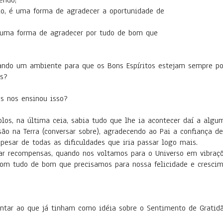
endo;
io, é uma forma de agradecer a oportunidade de
é uma forma de agradecer por tudo de bom que
ndo um ambiente para que os Bons Espíritos estejam sempre por
s?
s nos ensinou isso?
los, na última ceia, sabia tudo que lhe ia acontecer daí a algu
o na Terra (conversar sobre), agradecendo ao Pai a confiança de
esar de todas as dificuldades que iria passar logo mais.
 recompensas, quando nos voltamos para o Universo em vibraçõ
 com tudo de bom que precisamos para nossa felicidade e crescim
centar ao que já tinham como idéia sobre o Sentimento de Gratidã