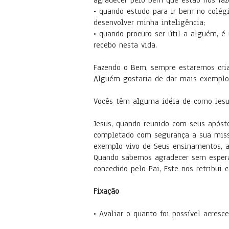
agradecer pelo bem que estão nos faz
• quando estudo para ir bem no colég
desenvolver minha inteligência;
• quando procuro ser útil a alguém, 
recebo nesta vida.
Fazendo o Bem, sempre estaremos cria
Alguém gostaria de dar mais exemplo
Vocês têm alguma idéia de como Jesu
Jesus, quando reunido com seus apósto
completado com segurança a sua missã
exemplo vivo de Seus ensinamentos, ap
Quando sabemos agradecer sem esperar
concedido pelo Pai, Este nos retribui
Fixação
• Avaliar o quanto foi possível acres