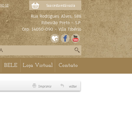
TRE-SE
!
Sua cesta está vazia
Rua Rodrigues Alves, 588
Ribeirão Preto - S.P.
Cep: 14050-090 - Vila Tibério
BELE
Loja Virtual
Contato
Imprimir
voltar