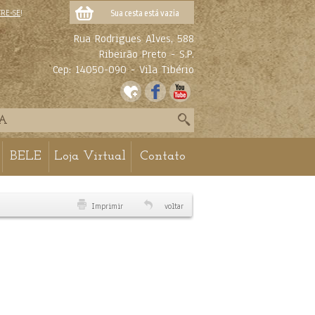
TRE-SE
!
Sua cesta está vazia
Rua Rodrigues Alves, 588
Ribeirão Preto - S.P.
Cep: 14050-090 - Vila Tibério
BELE
Loja Virtual
Contato
Imprimir
voltar