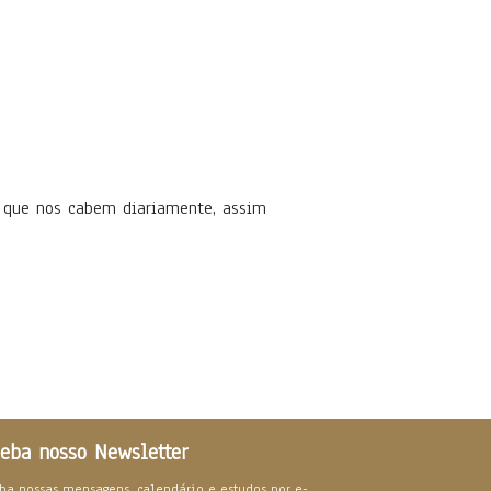
 que nos cabem diariamente, assim
eba nosso Newsletter
ba nossas mensagens, calendário e estudos por e-