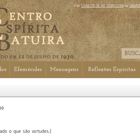
Olá!
CONECTE-SE AO CEBATUIRA
ou
CADAS
dos
Efemérides
Mensagens
Reflexões Espíritas
09
ado o que são virtudes.)