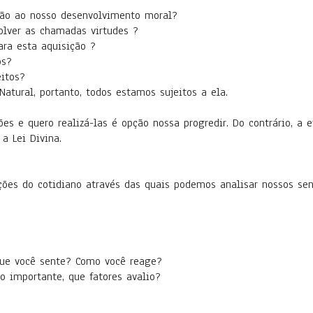
ão ao nosso desenvolvimento moral?
olver as chamadas virtudes ?
ara esta aquisição ?
os?
itos?
Natural, portanto, todos estamos sujeitos a ela.
 e quero realizá-las é opção nossa progredir. Do contrário, a e
 a Lei Divina.
ções do cotidiano através das quais podemos analisar nossos sen
que você sente? Como você reage?
o importante, que fatores avalio?