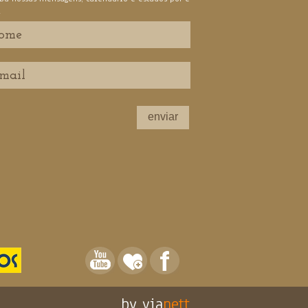
l
enviar
by via
nett