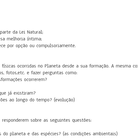
parte da Lei Natural;
ssa melhoria íntima;
ece por opção ou compulsoriamente.
 físicas ocorridas no Planeta desde a sua formação. A mesma c
s, fotos,etc. e fazer perguntas como:
sformações ocorrerem?
que já existiram?
ções ao longo do tempo? (evolução)
e responderem sobre as seguintes questões:
 do planeta e das espécies? (as condições ambientais)