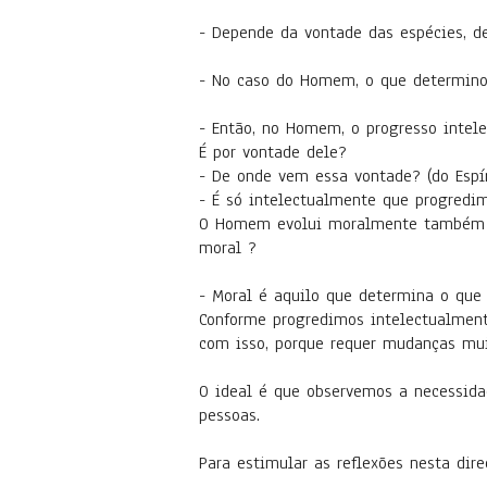
- Depende da vontade das espécies, d
- No caso do Homem, o que determinou
- Então, no Homem, o progresso intele
É por vontade dele?
- De onde vem essa vontade? (do Espír
- É só intelectualmente que progredi
O Homem evolui moralmente também e 
moral ?
- Moral é aquilo que determina o que é 
Conforme progredimos intelectualmen
com isso, porque requer mudanças mui
O ideal é que observemos a necessida
pessoas.
Para estimular as reflexões nesta dir