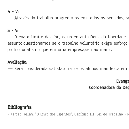
4 - V:
— Através do trabalho progredimos em todos os sentidos, se
5 - V:
— O exato limite das forças, no entanto Deus dá liberdade 
assunto,questionamos se o trabalho voluntário exige esfor
profissionalismo que em uma empresa,se não maior.
Avaliação:
— Será considerada satisfatória se os alunos manifestarem
Evange
Coordenadora do De
Bibliografia:
• Kardec, Allan. "O Livro dos Espíritos", Capítulo III :Lei do Trabalho •