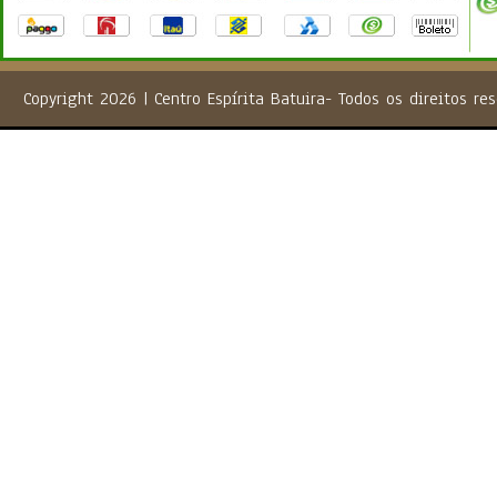
Copyright 2026 | Centro Espírita Batuira- Todos os direito