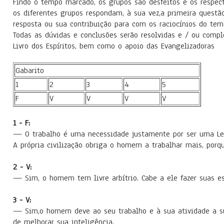
Findo o tempo marcado, os grupos são desfeitos e os respec
os diferentes grupos respondam, à sua vez,a primeira quest
resposta ou sua contribuição para com os raciocínios do tem
Todas as dúvidas e conclusões serão resolvidas e / ou comp
Livro dos Espíritos, bem como o apoio das Evangelizadoras
Gabarito
1
2
3
4
5
F
V
V
V
V
1 - F:
— O trabalho é uma necessidade justamente por ser uma Lei
A própria civilização obriga o homem a trabalhar mais, porq
2 - V:
— Sim, o homem tem livre arbítrio. Cabe a ele fazer suas e
3 - V:
— Sim,o homem deve ao seu trabalho e à sua atividade a s
de melhorar sua inteligência.