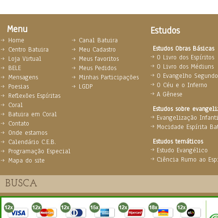
Menu
Estudos
Home
Canal Batuira
Estudos Obras Básicas
Centro Batuira
Meu Cadastro
O Livro dos Espíritos
Loja Virtual
Meus favoritos
O Livro dos Médiuns
BELE
Meus Pedidos
O Evangelho Segundo 
Mensagens
Minhas Participações
O Céu e o Inferno
Poesias
LGDP
A Gênese
Reflexões Espíritas
Coral
Estudos sobre evangel
Batuira em Coral
Evangelização Infanti
Contato
Mocidade Espírita Ba
Onde estamos
Estudos temáticos
Calendário C.E.B.
Estudo Evangélico
Programação Especial
Ciência Rumo ao Espi
Mapa do site