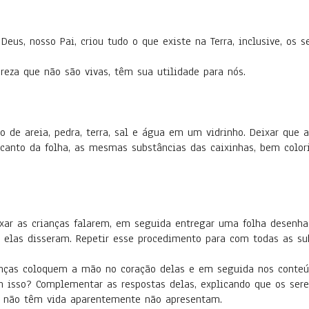
eus, nosso Pai, criou tudo o que existe na Terra, inclusive, os s
eza que não são vivas, têm sua utilidade para nós.
 de areia, pedra, terra, sal e água em um vidrinho. Deixar que a
 canto da folha, as mesmas substâncias das caixinhas, bem colo
xar as crianças falarem, em seguida entregar uma folha desenha
 elas disseram. Repetir esse procedimento para com todas as su
ianças coloquem a mão no coração delas e em seguida nos conteú
m isso? Complementar as respostas delas, explicando que os ser
ue não têm vida aparentemente não apresentam.