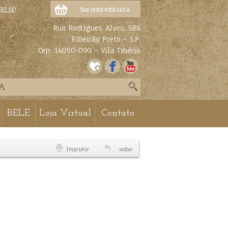
TRE-SE
!
Sua cesta está vazia
Rua Rodrigues Alves, 588
Ribeirão Preto - S.P.
Cep: 14050-090 - Vila Tibério
BELE
Loja Virtual
Contato
Imprimir
voltar