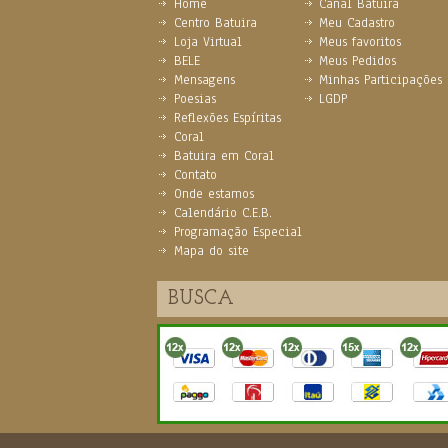
Home
Canal Batuira
Centro Batuira
Meu Cadastro
Loja Virtual
Meus favoritos
BELE
Meus Pedidos
Mensagens
Minhas Participações
Poesias
LGDP
Reflexões Espíritas
Coral
Batuira em Coral
Contato
Onde estamos
Calendário C.E.B.
Programação Especial
Mapa do site