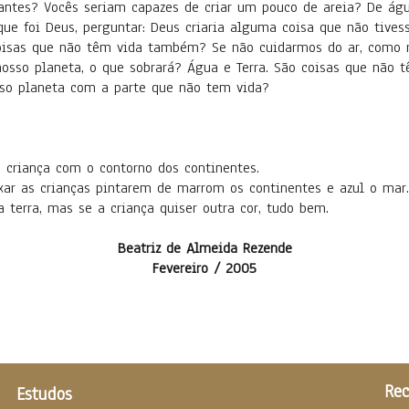
antes? Vocês seriam capazes de criar um pouco de areia? De ág
ue foi Deus, perguntar: Deus criaria alguma coisa que não tives
coisas que não têm vida também? Se não cuidarmos do ar, como 
 nosso planeta, o que sobrará? Água e Terra. São coisas que não
sso planeta com a parte que não tem vida?
a criança com o contorno dos continentes.
xar as crianças pintarem de marrom os continentes e azul o mar
terra, mas se a criança quiser outra cor, tudo bem.
Beatriz de Almeida Rezende
Fevereiro / 2005
Rec
Estudos