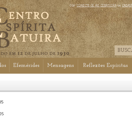
Olá!
CONECTE-SE AO CEBATUIRA
ou
CADAS
dos
Efemérides
Mensagens
Reflexões Espíritas
05
OS