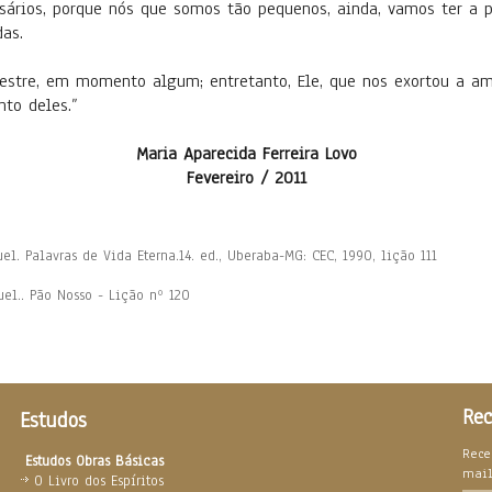
sários, porque nós que somos tão pequenos, ainda, vamos ter a p
das.
stre, em momento algum; entretanto, Ele, que nos exortou a amar
nto deles.”
Maria Aparecida Ferreira Lovo
Fevereiro / 2011
el. Palavras de Vida Eterna.14. ed., Uberaba-MG: CEC, 1990, lição 111
uel.. Pão Nosso - Lição nº 120
Rec
Estudos
Rece
Estudos Obras Básicas
mai
O Livro dos Espíritos