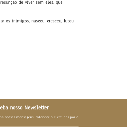
resunção de viver sem eles, que
 os inimigos, nasceu, cresceu, lutou,
eba nosso Newsletter
ba nossas mensagens, calendário e estudos por e-
l