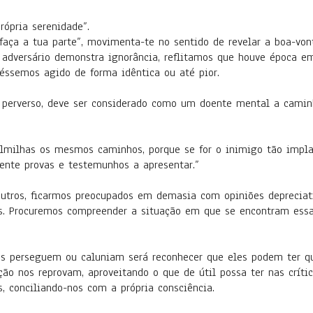
rópria serenidade”.
faça a tua parte”, movimenta-te no sentido de revelar a boa-vont
 o adversário demonstra ignorância, reflitamos que houve época
ivéssemos agido de forma idêntica ou até pior.
 perverso, deve ser considerado como um doente mental a camin
lmilhas os mesmos caminhos, porque se for o inimigo tão implac
ente provas e testemunhos a apresentar.”
utros, ficarmos preocupados em demasia com opiniões depreciati
. Procuremos compreender a situação em que se encontram essas
s perseguem ou caluniam será reconhecer que eles podem ter qu
o nos reprovam, aproveitando o que de útil possa ter nas críti
, conciliando-nos com a própria consciência.