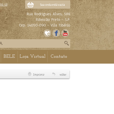
TRE-SE
!
Sua cesta está vazia
Rua Rodrigues Alves, 588
Ribeirão Preto - S.P.
Cep: 14050-090 - Vila Tibério
BELE
Loja Virtual
Contato
Imprimir
voltar