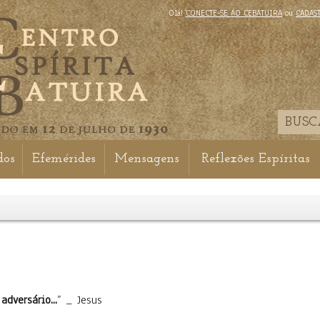
Olá!
CONECTE-SE AO CEBATUIRA
ou
CADAS
dos
Efemérides
Mensagens
Reflexões Espíritas
dversário...
” _ Jesus