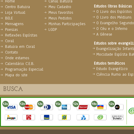
Home
Canal Batuira
Estudos Obras Básicas
Centro Batuira
Meu Cadastro
O Livro dos Espíritos
Loja Virtual
Meus favoritos
O Livro dos Médiuns
BELE
Meus Pedidos
O Evangelho Segundo 
Mensagens
Minhas Participações
O Céu e o Inferno
Poesias
LGDP
A Gênese
Reflexões Espíritas
Coral
Estudos sobre evangel
Batuira em Coral
Evangelização Infanti
Contato
Mocidade Espírita Ba
Onde estamos
Estudos temáticos
Calendário C.E.B.
Estudo Evangélico
Programação Especial
Ciência Rumo ao Espi
Mapa do site