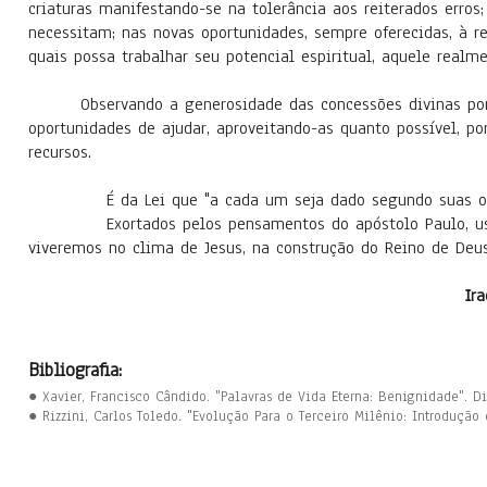
criaturas manifestando-se na tolerância aos reiterados erro
necessitam; nas novas oportunidades, sempre oferecidas, à
quais possa trabalhar seu potencial espiritual, aquele realm
Observando a generosidade das concessões divinas p
oportunidades de ajudar, aproveitando-as quanto possível, 
recursos.
É da Lei que "a cada um seja dado segundo suas ob
Exortados pelos pensamentos do apóstolo Paulo, usemos
viveremos no clima de Jesus, na construção do Reino de Deus
Ir
Bibliografia:
● Xavier, Francisco Cândido. "Palavras de Vida Eterna: Benignidade". D
● Rizzini, Carlos Toledo. "Evolução Para o Terceiro Milênio: Introdução