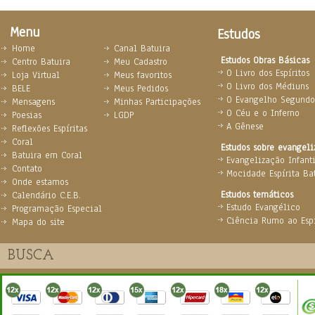
Menu
Estudos
Home
Canal Batuira
Estudos Obras Básicas
Centro Batuira
Meu Cadastro
O Livro dos Espíritos
Loja Virtual
Meus favoritos
O Livro dos Médiuns
BELE
Meus Pedidos
O Evangelho Segundo 
Mensagens
Minhas Participações
O Céu e o Inferno
Poesias
LGDP
A Gênese
Reflexões Espíritas
Coral
Estudos sobre evangel
Batuira em Coral
Evangelização Infanti
Contato
Mocidade Espírita Ba
Onde estamos
Estudos temáticos
Calendário C.E.B.
Estudo Evangélico
Programação Especial
Ciência Rumo ao Espi
Mapa do site