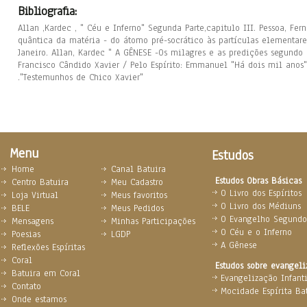
Bibliografia:
Allan ,Kardec , " Céu e Inferno" Segunda Parte,capitulo III. Pessoa, Fer
quântica da matéria - do átomo pré-socrático às partículas elementare
Janeiro. Allan, Kardec " A GÊNESE -Os milagres e as predições segundo o
Francisco Cândido Xavier / Pelo Espírito: Emmanuel "Há dois mil anos". 
."Testemunhos de Chico Xavier"
Menu
Estudos
Home
Canal Batuira
Estudos Obras Básicas
Centro Batuira
Meu Cadastro
O Livro dos Espíritos
Loja Virtual
Meus favoritos
O Livro dos Médiuns
BELE
Meus Pedidos
O Evangelho Segundo 
Mensagens
Minhas Participações
O Céu e o Inferno
Poesias
LGDP
A Gênese
Reflexões Espíritas
Coral
Estudos sobre evangel
Batuira em Coral
Evangelização Infanti
Contato
Mocidade Espírita Ba
Onde estamos