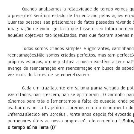
Quando analisamos a relatividade do tempo vemos que
o presente? Será um estado de lamentação pelas ações errad
Quantas pessoas são prisioneiras de fatos passados vivendo 
imaginação de como gostaria que fosse o seu futuro perdend
aqueles objetivos tão idealizados, mas que ficaram apenas no
Todos somos criados simples e ignorantes, caminhando
reencarnações.Não somos criados perfeitos, mas sim perfectí
próprios esforços, o que justifica a nossa existência terrena
avança de reencarnação em reencarnação em busca da sabedo
vez mais distantes de se concretizarem.
Cada um traz latente em si uma gama variada de pote
exercitados, não crescem, não se aprimoram . O caminho pa
olhamos para trás e lamentamos a falta de ousadia, onde pod
avaliarmos nossa trajetória , faremos como o depoimento do S
Inferno.Falecido em Bordéus , vinte anos depois foi evocado 
pormenores úteis ao nosso progresso"., ele comentou "...
Sofro
o tempo aí na Terra (1)
"