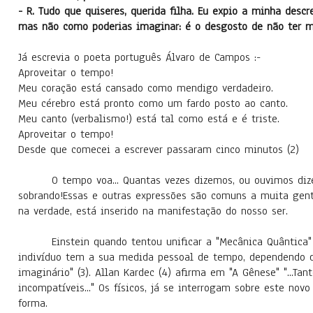
- R. Tudo que quiseres, querida filha. Eu expio a minha desc
mas não como poderias imaginar: é o desgosto de não ter me
Já escrevia o poeta português Álvaro de Campos :-
Aproveitar o tempo!
Meu coração está cansado como mendigo verdadeiro.
Meu cérebro está pronto como um fardo posto ao canto.
Meu canto (verbalismo!) está tal como está e é triste.
Aproveitar o tempo!
Desde que comecei a escrever passaram cinco minutos (2)
O tempo voa... Quantas vezes dizemos, ou ouvimos diz
sobrando!Essas e outras expressões são comuns a muita gen
na verdade, está inserido na manifestação do nosso ser.
Einstein quando tentou unificar a "Mecânica Quântica
indivíduo tem a sua medida pessoal de tempo, dependendo d
imaginário" (3). Allan Kardec (4) afirma em "A Gênese" "...T
incompatíveis..." Os físicos, já se interrogam sobre este nov
forma.