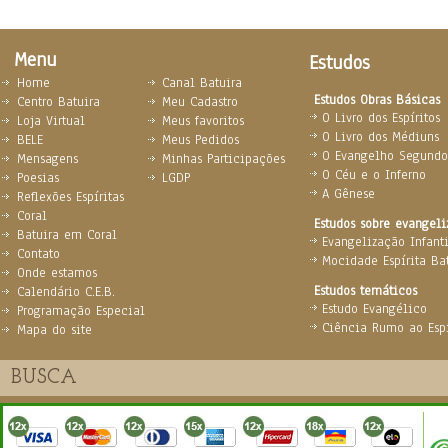
Menu
Estudos
Home
Canal Batuira
Estudos Obras Básicas
Centro Batuira
Meu Cadastro
O Livro dos Espíritos
Loja Virtual
Meus favoritos
O Livro dos Médiuns
BELE
Meus Pedidos
O Evangelho Segundo 
Mensagens
Minhas Participações
O Céu e o Inferno
Poesias
LGDP
A Gênese
Reflexões Espíritas
Coral
Estudos sobre evangel
Batuira em Coral
Evangelização Infanti
Contato
Mocidade Espírita Ba
Onde estamos
Estudos temáticos
Calendário C.E.B.
Estudo Evangélico
Programação Especial
Ciência Rumo ao Espi
Mapa do site