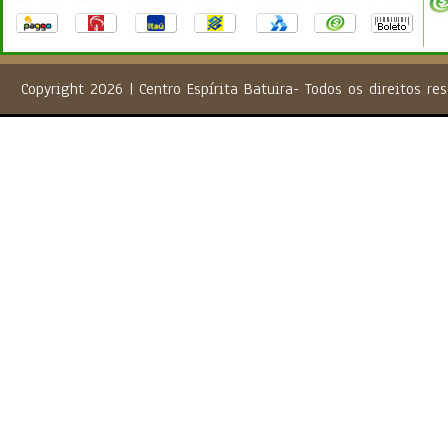
Copyright 2026 | Centro Espírita Batuira- Todos os direito