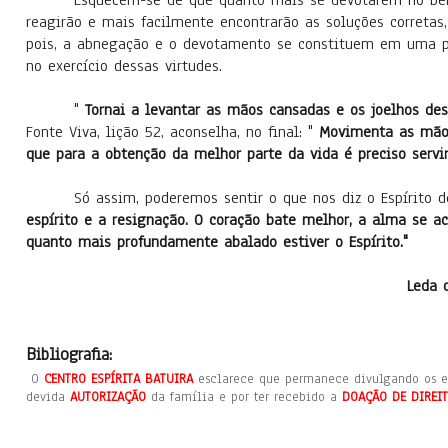
Esquecem-se de que quanto mais se devotarem no be
reagirão e mais facilmente encontrarão as soluções corretas,
pois, a abnegação e o devotamento se constituem em uma pre
no exercício dessas virtudes.
"
Tornai a levantar as mãos cansadas e os joelhos de
Fonte Viva, lição 52, aconselha, no final: "
Movimenta as mãos
que para a obtenção da melhor parte da vida é preciso servi
Só assim, poderemos sentir o que nos diz o Espírito 
espírito e a resignação. O coração bate melhor, a alma se ac
quanto mais profundamente abalado estiver o Espírito."
Leda 
Bibliografia:
O
CENTRO ESPÍRITA BATUIRA
esclarece que permanece divulgando os es
devida
AUTORIZAÇÃO
da família e por ter recebido a
DOAÇÃO DE DIREI