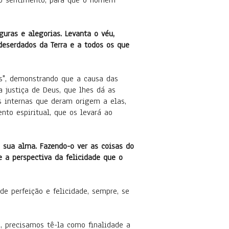
elo sentimento, para que o homem
guras e alegorias. Levanta o véu,
deserdados da Terra e a todos os que
s", demonstrando que a causa das
a justiça de Deus, que lhes dá as
s internas que deram origem a elas,
to espiritual, que os levará ao
 sua alma. Fazendo-o ver as coisas do
e a perspectiva da felicidade que o
e perfeição e felicidade, sempre, se
o, precisamos tê-la como finalidade a