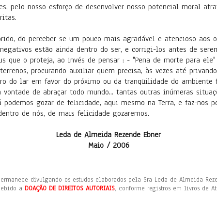
es, pelo nosso esforço de desenvolver nosso potencial moral atr
ritas.
rido, do perceber-se um pouco mais agradável e atencioso aos o
egativos estão ainda dentro do ser, e corrigi-los antes de sere
s que o proteja, ao invés de pensar : - "Pena de morte para ele"
terrenos, procurando auxiliar quem precisa, às vezes até privand
ro do lar em favor do próximo ou da tranqüilidade do ambiente fa
 vontade de abraçar todo mundo... tantas outras inúmeras situaç
á podemos gozar de felicidade, aqui mesmo na Terra, e faz-nos 
dentro de nós, de mais felicidade gozaremos.
Leda de Almeida Rezende Ebner
Maio / 2006
ermanece divulgando os estudos elaborados pela Sra Leda de Almeida Reze
ecebido a
DOAÇÃO DE DIREITOS AUTORIAIS
, conforme registros em livros de At