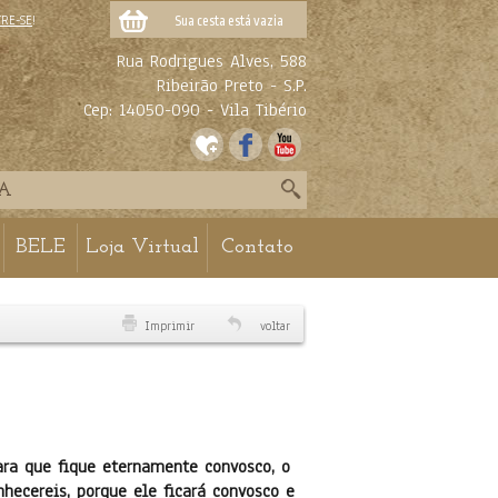
TRE-SE
!
Sua cesta está vazia
Rua Rodrigues Alves, 588
Ribeirão Preto - S.P.
Cep: 14050-090 - Vila Tibério
BELE
Loja Virtual
Contato
Imprimir
voltar
ara que fique eternamente convosco, o
hecereis, porque ele ficará convosco e