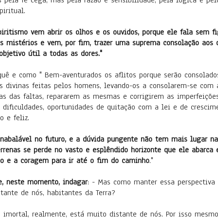
s pela fé cega, mas pela razão e sensibilidade, pela lógica e p
iritual.
iritismo vem abrir os olhos e os ouvidos, porque ele fala sem fi
s mistérios e vem, por fim, trazer uma suprema consolação aos 
bjetivo útil a todas as dores."
quê e como " Bem-aventurados os aflitos porque serão consolado
eis divinas feitas pelos homens, levando-os a consolarem-se com 
as das faltas, repararem as mesmas e corrigirem as imperfeiçõe
ificuldades, oportunidades de quitação com a lei e de crescimen
o e feliz.
inabalável no futuro, e a dúvida pungente não tem mais lugar na
errenas se perde no vasto e esplêndido horizonte que ele abarca 
ão e a coragem para ir até o fim do caminho
."
e, neste momento, indagar
: - Mas como manter essa perspectiva d
tante de nós, habitantes da Terra?
to imortal, realmente, está muito distante de nós. Por isso mesm