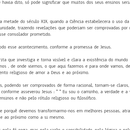
havia dito, só pode significar que muitos dos seus ensinos ser
da metade do século XIX, quando a Ciência estabelecera o uso da
unidade, trazendo revelações que poderiam ser comprovadas por m
esse consolador prometido.
todo esse acontecimento, conforme a promessa de Jesus.
rita que investiga e torna visível e clara a existência do mundo 
somos , de onde viemos, o que aqui fazemos e para onde vamos, d
nto religioso de amor a Deus e ao próximo.
us, podendo ser comprovados de forma racional, tornam-se claros
 conforme asseverou Jesus : " " Eu sou o caminho, a verdade e a
nsinos e não pelo rótulo religioso ou filosófico.
e porquê devemos transformarmo-nos em melhores pessoas, atravé
 e ao próximo como a si mesmo.