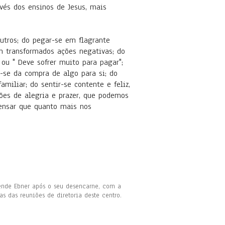
avés dos ensinos de Jesus, mais
utros; do pegar-se em flagrante
m transformados ações negativas; do
 ou " Deve sofrer muito para pagar";
o-se da compra de algo para si; do
miliar; do sentir-se contente e feliz,
ões de alegria e prazer, que podemos
pensar que quanto mais nos
nde Ebner após o seu desencarne, com a
as das reuniões de diretoria deste centro.