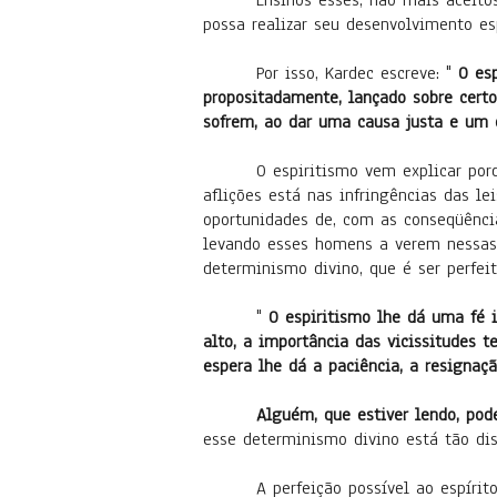
Ensinos esses, não mais aceito
possa realizar seu desenvolvimento esp
Por isso, Kardec escreve: "
O esp
propositadamente, lançado sobre certo
sofrem, ao dar uma causa justa e um o
O espiritismo vem explicar por
aflições está nas infringências das l
oportunidades de, com as conseqüênci
levando esses homens a verem nessas d
determinismo divino, que é ser perfeit
"
O espiritismo lhe dá uma fé 
alto, a importância das vicissitudes t
espera lhe dá a paciência, a resignaç
Alguém, que estiver lendo, pod
esse determinismo divino está tão dis
A perfeição possível ao espíri