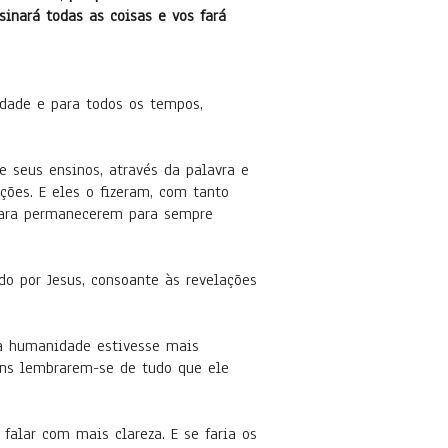
inará todas as coisas e vos fará
idade e para todos os tempos,
 seus ensinos, através da palavra e
ões. E eles o fizeram, com tanto
para permanecerem para sempre
do por Jesus, consoante às revelações
 a humanidade estivesse mais
mens lembrarem-se de tudo que ele
 falar com mais clareza. E se faria os