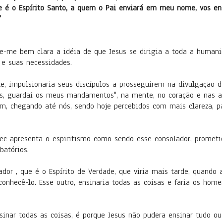
e é o Espírito Santo, a quem o Pai enviará em meu nome, vos ens
."
ce-me bem clara a idéia de que Jesus se dirigia a toda a human
 e suas necessidades.
, impulsionaria seus discípulos a prosseguirem na divulgação de
is, guardai os meus mandamentos", na mente, no coração e nas aç
m, chegando até nós, sendo hoje percebidos com mais clareza, 
dec apresenta o espiritismo como sendo esse consolador, prometi
batórios.
dor , que é o Espírito de Verdade, que viria mais tarde, quando
onhecê-lo. Esse outro, ensinaria todas as coisas e faria os ho
sinar todas as coisas, é porque Jesus não pudera ensinar tudo ou