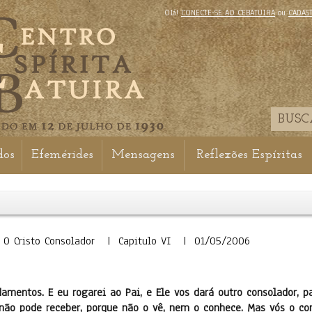
Olá!
CONECTE-SE AO CEBATUIRA
ou
CADAS
dos
Efemérides
Mensagens
Reflexões Espíritas
| O Cristo Consolador | Capitulo VI | 01/05/2006
entos. E eu rogarei ao Pai, e Ele vos dará outro consolador, p
ão pode receber, porque não o vê, nem o conhece. Mas vós o con