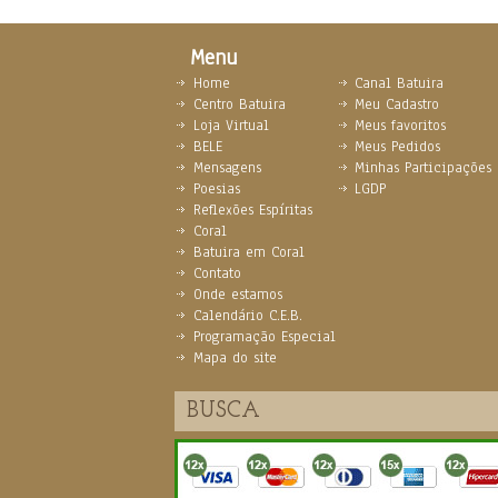
Menu
Home
Canal Batuira
Centro Batuira
Meu Cadastro
Loja Virtual
Meus favoritos
BELE
Meus Pedidos
Mensagens
Minhas Participações
Poesias
LGDP
Reflexões Espíritas
Coral
Batuira em Coral
Contato
Onde estamos
Calendário C.E.B.
Programação Especial
Mapa do site