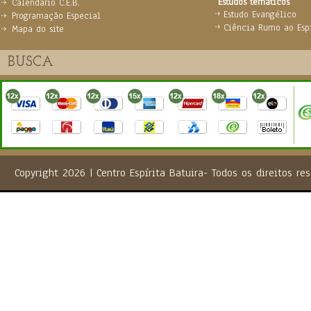
Estudos temáticos
Calendário C.E.B.
Estudo Evangélico
Programação Especial
Ciência Rumo ao Espi
Mapa do site
Copyright 2026 | Centro Espírita Batuira- Todos os direito