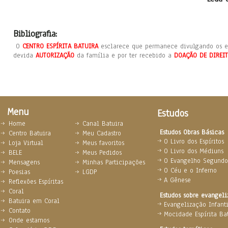
Bibliografia:
O
CENTRO ESPÍRITA BATUIRA
esclarece que permanece divulgando os es
devida
AUTORIZAÇÃO
da família e por ter recebido a
DOAÇÃO DE DIREI
Menu
Estudos
Home
Canal Batuira
Estudos Obras Básicas
Centro Batuira
Meu Cadastro
O Livro dos Espíritos
Loja Virtual
Meus favoritos
O Livro dos Médiuns
BELE
Meus Pedidos
O Evangelho Segundo 
Mensagens
Minhas Participações
O Céu e o Inferno
Poesias
LGDP
A Gênese
Reflexões Espíritas
Coral
Estudos sobre evangel
Batuira em Coral
Evangelização Infanti
Contato
Mocidade Espírita Ba
Onde estamos