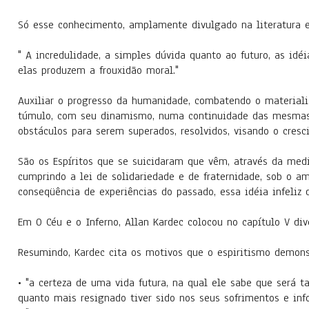
Só esse conhecimento, amplamente divulgado na literatura es
" A incredulidade, a simples dúvida quanto ao futuro, as idé
elas produzem a frouxidão moral."
Auxiliar o progresso da humanidade, combatendo o materiali
túmulo, com seu dinamismo, numa continuidade das mesmas 
obstáculos para serem superados, resolvidos, visando o cres
São os Espíritos que se suicidaram que vêm, através da medi
cumprindo a lei de solidariedade e de fraternidade, sob o am
conseqüência de experiências do passado, essa idéia infeliz
Em O Céu e o Inferno, Allan Kardec colocou no capítulo V dive
Resumindo, Kardec cita os motivos que o espiritismo demonst
• "a certeza de uma vida futura, na qual ele sabe que será ta
quanto mais resignado tiver sido nos seus sofrimentos e inf