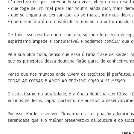
• "a certeza de que, abreviando seu viver, chega a um resulta
• que foge de um mal para cair noutro ainda pior, mais demo
• que se engana ao pensar que, ao se matar, irá mais depres
• que o suicídio é um obstáculo à reunião, no outro mundo, 
De tudo isso resulta que o suicídio, só lhe oferecendo decepç
espiritismo impede é considerável e podemos concluir que q
Pela sua obra toda, penso que essa última frase de Kardec n
que os princípios dessa doutrina farão parte do conheciment
Penso que nos mundos onde vivem os espíritos já perfeitos, 
TODAS AS COISAS E AMOR AO PRÓXIMO COMO A SI MESMO.
O espiritismo, na atualidade, é a única doutrina científica, fi
ensinos de Jesus, capaz, portanto, de auxiliar o desenvolvim
Por isso, Kardec escreveu: "A calma e a resignação adquirida
serenidade que é o melhor preservativo da loucura e do suicí
Leda 