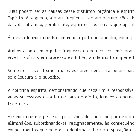
Duas podem ser as causas desse distúrbio: orgânica e espiri
Espírito. A segunda, a mais freqüente, seriam perturbações 
da vida, atraindo, geralmente, espíritos obsessivos que agr
É a essa loucura que Kardec coloca junto ao suicídio, como 
Ambos acontecendo pelas fraquezas do homem em enfrentar as
vivem Espíritos em processo evolutivo, ainda muito imperfe
Somente o espiritismo traz os esclarecimentos racionais pa
se a loucura e o suicídio.
A doutrina espírita, demonstrando que cada um é responsável
vidas sucessivas e da lei de causa e efeito, fornece ao ho
faz em si.
Faz com que ele perceba que a vontade que usou para camin
eliminá-los, subordinando-se, resignadamente, às consequênc
conhecimentos que hoje essa doutrina coloca à disposição de