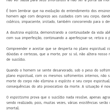
não ver saída para seus infortúnios a não ser a porta da mor
É bom lembrar que na evolução do entendimento dos ensinos e
homem age com desprezo aos cuidados com seu corpo, dando v
colérico, impaciente, irritado, também concorrendo para o d
A doutrina espírita, demonstrando a continuidade da vida al
com sua imperfeição, continuando a aperfeiçoar-se, retira o 
Compreender e aceitar que se desperta no plano espiritual
dúvidas e certezas, que a morte, por si só, não altera nosso
de suicídio.
Quando o homem se sente desarvorado, sob o peso do sofrime
plano espiritual, com os mesmos sofrimentos internos, não so
morte do corpo não elimina o espírito e seu corpo espiritual
consequências do ato provocativo da morte. A situação é no
O espiritismo prova que o suicídio nada resolve, apenas agr
sendo realizado, pois, muitas vezes, várias existências serão
imortal.