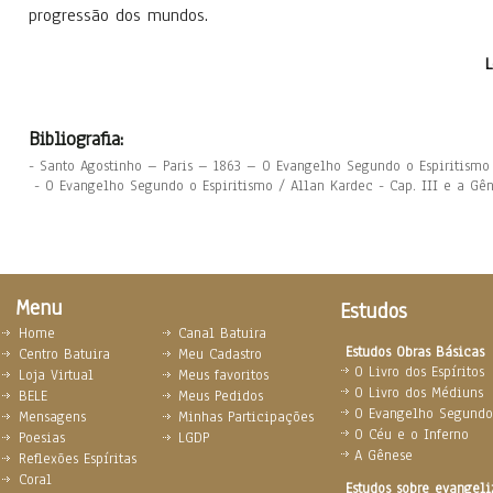
progressão dos mundos.
L
Bibliografia:
- Santo Agostinho – Paris – 1863 – O Evangelho Segundo o Espiritismo
- O Evangelho Segundo o Espiritismo / Allan Kardec - Cap. III e a Gên
Menu
Estudos
Home
Canal Batuira
Estudos Obras Básicas
Centro Batuira
Meu Cadastro
O Livro dos Espíritos
Loja Virtual
Meus favoritos
O Livro dos Médiuns
BELE
Meus Pedidos
O Evangelho Segundo 
Mensagens
Minhas Participações
O Céu e o Inferno
Poesias
LGDP
A Gênese
Reflexões Espíritas
Coral
Estudos sobre evangel