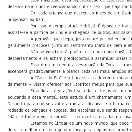
Essa migração, essa superposição de Espíritos não se d
desencarnando uns e reencarnando outros sem que haja muda
Em cada criança que nascer, ao invés de um Espírito at
propensão ao bem.
Por isso, o tempo atual é difícil. É época de transição
assiste-se a partida de uns e a chegada de outros, assinalan
A geração que chega, justamente por caber-lhe fundar a
geralmente precoces, junto ao sentimento inato de bem e aber
Não se constituirá, porém, essa nova população da Terr
despertamento e se acham predispostos a assimilar ideias p
Essa é no momento a destinação da Terra – transformar
ascenderá gradativamente a planos cada vez mais amplos até
A “Casa do Pai” é o Universo, as diferente moradas – na
da mente – visam oferecer aos Espíritos meios para que sua 
Fitando a fulguração física das estrelas no firmamento 
educando a casa mental, este estudo é um chamamento, um 
Desperta para que se avalie a meta a alcançar e a forma c
rodeado de bênçãos e opções, das escolhas que sendo respon
“Não se turbe o vosso coração – há muitas moradas na casa
Estamos no limiar de um novo mundo, que pede nascer,
de si o melhor em tudo quanto faça, para depois ou simultan