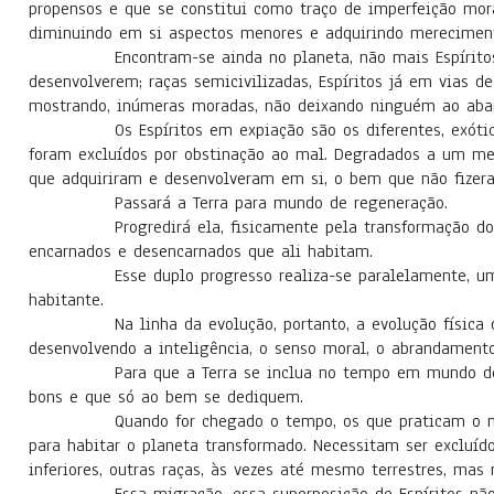
propensos e que se constitui como traço de imperfeição moral
diminuindo em si aspectos menores e adquirindo mereciment
Encontram-se ainda no planeta, não mais Espíritos prim
desenvolverem; raças semicivilizadas, Espíritos já em vias d
mostrando, inúmeras moradas, não deixando ninguém ao aba
Os Espíritos em expiação são os diferentes, exóticos; 
foram excluídos por obstinação ao mal. Degradados a um mei
que adquiriram e desenvolveram em si, o bem que não fizer
Passará a Terra para mundo de regeneração.
Progredirá ela, fisicamente pela transformação dos el
encarnados e desencarnados que ali habitam.
Esse duplo progresso realiza-se paralelamente, uma ve
habitante.
Na linha da evolução, portanto, a evolução física de 
desenvolvendo a inteligência, o senso moral, o abrandament
Para que a Terra se inclua no tempo em mundo de regen
bons e que só ao bem se dediquem.
Quando for chegado o tempo, os que praticam o mal não
para habitar o planeta transformado. Necessitam ser excluíd
inferiores, outras raças, às vezes até mesmo terrestres, mas