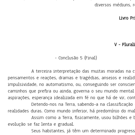
diversos médiuns, r
Livro P
V - Plura
- Conclusão 5 (Final)
A terceira interpretação das muitas moradas na casa d
pensamentos e reações, dramas e tragédias, anseios e realid
impulsividade, no automatismo, ou, conseguindo ser conscient
caminhos que prefira ou ainda, governa o seu mundo mental r
aspirações, esperança idealizada em fé no que há de vir, con
Detendo-nos na Terra, sabendo-a na classificação de m
realidades duras. Como mundo inferior, há predomínio do ma
Assim como a Terra, fisicamente, usou bilhões e bilhõe
evolução se faz lenta e gradual.
Seus habitantes, já têm um determinado progresso espi