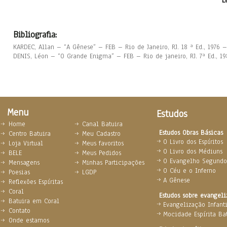
L
Bibliografia:
KARDEC, Allan – “A Gênese” – FEB – Rio de Janeiro, RJ. 18 ª Ed., 1976 –
DENIS, Léon – “O Grande Enigma” – FEB – Rio de janeiro, RJ. 7ª Ed., 198
Menu
Estudos
Home
Canal Batuira
Estudos Obras Básicas
Centro Batuira
Meu Cadastro
O Livro dos Espíritos
Loja Virtual
Meus favoritos
O Livro dos Médiuns
BELE
Meus Pedidos
O Evangelho Segundo 
Mensagens
Minhas Participações
O Céu e o Inferno
Poesias
LGDP
A Gênese
Reflexões Espíritas
Coral
Estudos sobre evangel
Batuira em Coral
Evangelização Infanti
Contato
Mocidade Espírita Ba
Onde estamos