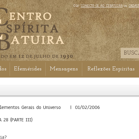
Olá!
CONECTE-SE AO CEBATUIRA
ou
CADAS
dos
Efemérides
Mensagens
Reflexões Espíritas
 - Elementos Gerais do Universo | 01/02/2006
 28 (PARTE III)
ria?