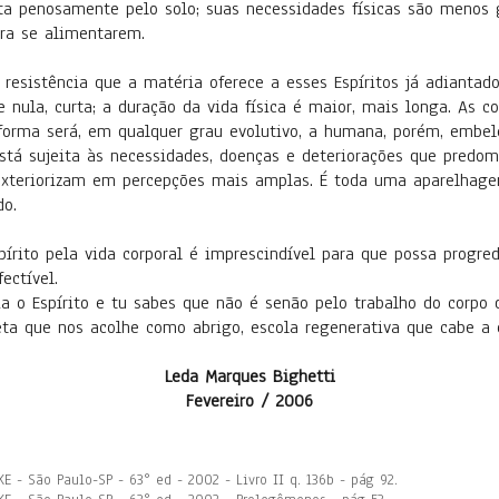
ta penosamente pelo solo; suas necessidades físicas são menos g
ra se alimentarem.
resistência que a matéria oferece a esses Espíritos já adiantad
e nula, curta; a duração da vida física é maior, mais longa. As 
 forma será, em qualquer grau evolutivo, a humana, porém, embele
 está sujeita às necessidades, doenças e deteriorações que pre
exteriorizam em percepções mais amplas. É toda uma aparelhagem
do.
ito pela vida corporal é imprescindível para que possa progredir
ectível.
ia o Espírito e tu sabes que não é senão pelo trabalho do corpo 
eta que nos acolhe como abrigo, escola regenerativa que cabe a 
Leda Marques Bighetti
Fevereiro / 2006
AKE - São Paulo-SP - 63° ed - 2002 - Livro II q. 136b - pág 92.