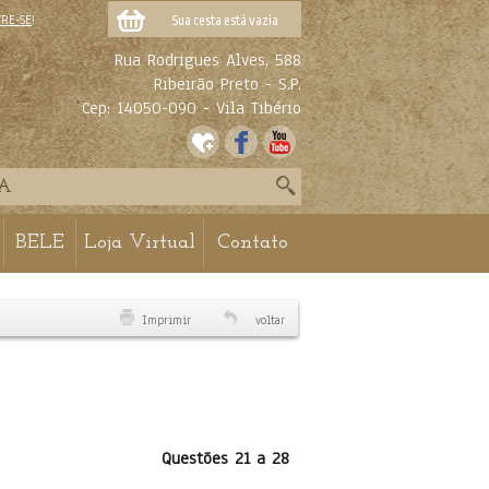
TRE-SE
!
Sua cesta está vazia
Rua Rodrigues Alves, 588
Ribeirão Preto - S.P.
Cep: 14050-090 - Vila Tibério
BELE
Loja Virtual
Contato
Imprimir
voltar
Questões 21 a 28