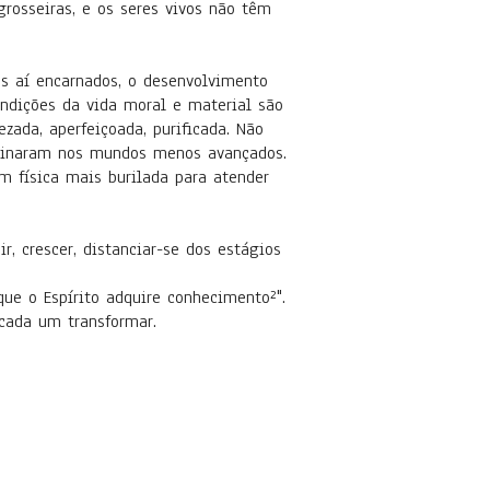
rosseiras, e os seres vivos não têm
os aí encarnados, o desenvolvimento
condições da vida moral e material são
zada, aperfeiçoada, purificada. Não
dominaram nos mundos menos avançados.
 física mais burilada para atender
, crescer, distanciar-se dos estágios
que o Espírito adquire conhecimento²".
cada um transformar.