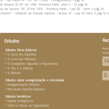
LAKE - São Paulo-SP - 63° ed - 2002 - Prolegômenos - pág 53
de Janeiro RJ 18° ed- 1981- Primeira Parte- item 3 - 13 pág 36
Rio de Janeiro "RJ- 23°ed- 1976 - Primeira Parte - cap III - item 5 pág 29
itismo" - Instituto de Difusão Espírita - Araras SP - cap III item 9 pág 51 
Rec
Estudos
Rece
Estudos Obras Básicas
mai
O Livro dos Espíritos
O Livro dos Médiuns
O Evangelho Segundo o Espiritismo
O Céu e o Inferno
A Gênese
Estudos sobre evangelização e mocidade
Evangelização Infantil
Mocidade Espírita Batuira
Estudos temáticos
Estudo Evangélico
Ciência Rumo ao Espiritísmo