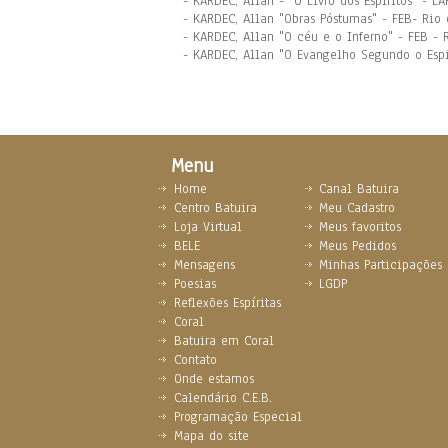
- KARDEC, Allan - "O Livro dos Espíritos" - 
- KARDEC, Allan "Obras Póstumas" - FEB- Rio 
- KARDEC, Allan "O céu e o Inferno" - FEB - 
- KARDEC, Allan "O Evangelho Segundo o Espir
Menu
Home
Canal Batuira
Centro Batuira
Meu Cadastro
Loja Virtual
Meus favoritos
BELE
Meus Pedidos
Mensagens
Minhas Participações
Poesias
LGDP
Reflexões Espíritas
Coral
Batuira em Coral
Contato
Onde estamos
Calendário C.E.B.
Programação Especial
Mapa do site