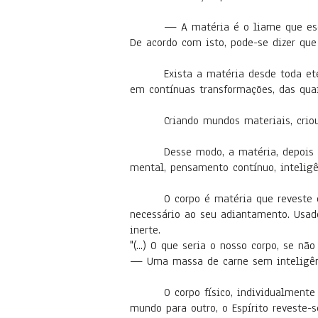
— A matéria é o liame que escr
De acordo com isto, pode-se dizer que
Exista a matéria desde toda et
em contínuas transformações, das qua
Criando mundos materiais, crio
Desse modo, a matéria, depois d
mental, pensamento contínuo, inteligênc
O corpo é matéria que reveste 
necessário ao seu adiantamento. Usado
inerte.
"(...) O que seria o nosso corpo, se não
— Uma massa de carne sem inteligên
O corpo físico, individualmen
mundo para outro, o Espírito reveste-