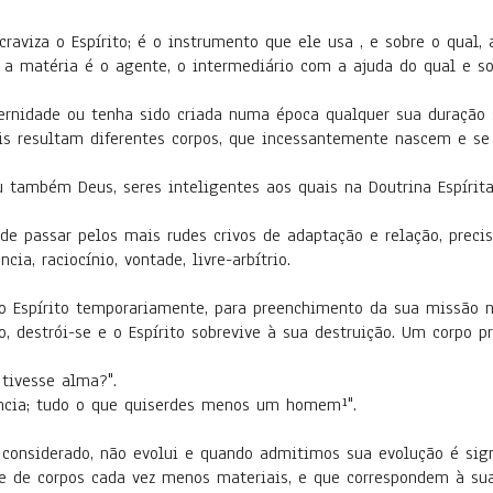
aviza o Espírito; é o instrumento que ele usa , e sobre o qual
 a matéria é o agente, o intermediário com a ajuda do qual e sob
ernidade ou tenha sido criada numa época qualquer sua duração 
is resultam diferentes corpos, que incessantemente nascem e se
u também Deus, seres inteligentes aos quais na Doutrina Espírita
e passar pelos mais rudes crivos de adaptação e relação, precisa
ia, raciocínio, vontade, livre-arbítrio.
o Espírito temporariamente, para preenchimento da sua missão n
, destrói-se e o Espírito sobrevive à sua destruição. Um corpo p
 tivesse alma?".
cia; tudo o que quiserdes menos um homem¹".
te considerado, não evolui e quando admitimos sua evolução é s
se de corpos cada vez menos materiais, e que correspondem à sua