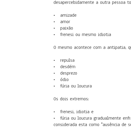
desapercebidamente a outra pessoa to
• amizade
• amor
• paixão
• frenesi ou mesmo idiotia
O mesmo acontece com a antipatia, qu
• repulsa
• desdém
• desprezo
• ódio
• fúria ou loucura
Os dois extremos:
• frenesi, idiotia e
• fúria ou loucura gradualmente enfr
considerada esta como "ausência de s