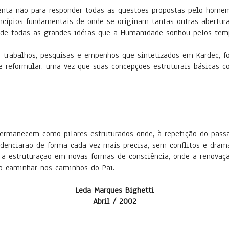
senta não para responder todas as questões propostas pelo homem
incípios fundamentais
de onde se originam tantas outras abertura
s de todas as grandes idéias que a Humanidade sonhou pelos tempo
trabalhos, pesquisas e empenhos que sintetizados em Kardec, f
ue reformular, uma vez que suas concepções estruturais básicas 
permanecem como pilares estruturados onde, à repetição do pas
enciarão de forma cada vez mais precisa, sem conflitos e drama
a estruturação em novas formas de consciência, onde a renovaçã
 caminhar nos caminhos do Pai.
Leda Marques Bighetti
Abril / 2002