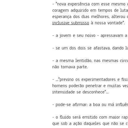
- "nova experiência com esse mesmo c
coragem adquirido em tempos de luta
esperança dos dias melhores, alterou 
inclusive submisso
à nossa vontade".
- a jovem e seu noivo - apressavam 
- se um dos dois se afastava, dando l
- a mesma lentidão, nas mesmas circu
não tomava parte.
- ..."previno os experimentadores e fi
homens poderão penetrar e muitas vez
intensidade se desconhece"...
- pode-se afirmar: a boa ou má influ
- o fluido será emitido com maior ra
que sob a ação daqueles que não se c