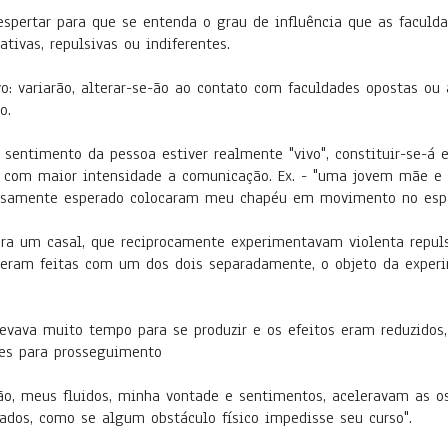
espertar para que se entenda o grau de influência que as facul
ativas, repulsivas ou indiferentes.
o: variarão, alterar-se-ão ao contato com faculdades opostas o
o.
 sentimento da pessoa estiver realmente "vivo", constituir-se-á
 com maior intensidade a comunicação. Ex. - "uma jovem mãe e 
osamente esperado colocaram meu chapéu em movimento no espaç
ora um casal, que reciprocamente experimentavam violenta repu
s eram feitas com um dos dois separadamente, o objeto da expe
evava muito tempo para se produzir e os efeitos eram reduzidos,
ões para prosseguimento
ão, meus fluidos, minha vontade e sentimentos, aceleravam as os
ados, como se algum obstáculo físico impedisse seu curso".