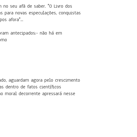
 no seu afã de saber. "O Livro dos
s para novas especulações, conquistas
s afora"...
oram antecipados:- não há em
como
sado, aguardam agora pelo crescimento
s dentro de fatos científicos
o moral decorrente apressará nesse