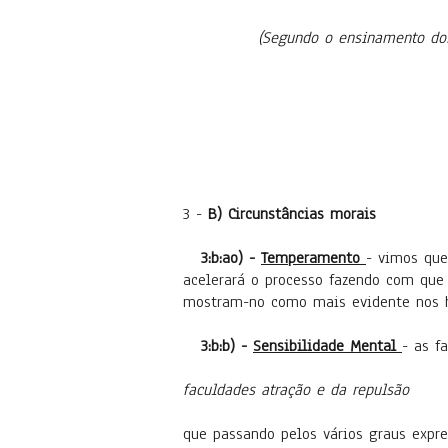
(Segundo o ensinamento dos 
3 -
B) Circunstâncias morais
3:b:ao) -
Temperamento
- vimos que
acelerará o processo fazendo com que
mostram-no como mais evidente nos 
3:b:b) -
Sensibilidade Mental
- as f
faculdades atração e da repulsão
que passando pelos vários graus expr