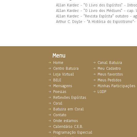
Allan Kardec - "O Livro dos Espíritos" - Int
Allan Kardec - "O Livro dos Médiuns" - cap. 
Allan Kardec - "Revista Espírita" outubro - 
Arthur C. Doyle - "A História do Espiritismo"
Menu
Home
Canal Batuira
Centro Batuira
Meu Cadastro
Loja Virtual
Meus favoritos
BELE
Meus Pedidos
Mensagens
Minhas Participações
Poesias
LGDP
Reflexões Espíritas
Coral
Batuira em Coral
Contato
Onde estamos
Calendário C.E.B.
Programação Especial