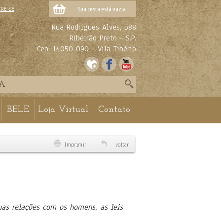
TRE-SE
!
Sua cesta está vazia
Rua Rodrigues Alves, 588
Ribeirão Preto - S.P.
Cep: 14050-090 - Vila Tibério
BELE
Loja Virtual
Contato
Imprimir
voltar
suas relações com os homens, as leis