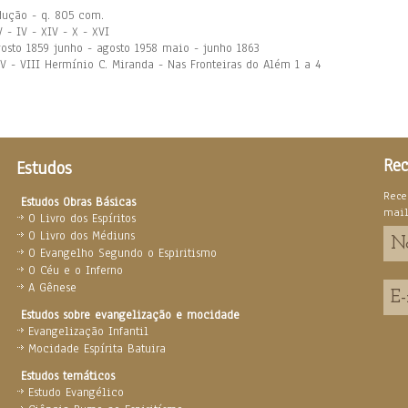
rodução - q. 805 com.
V - IV - XIV - X - XVI
agosto 1859 junho - agosto 1958 maio - junho 1863
- V - VIII Hermínio C. Miranda - Nas Fronteiras do Além 1 a 4
Rec
Estudos
Rece
Estudos Obras Básicas
mai
O Livro dos Espíritos
O Livro dos Médiuns
O Evangelho Segundo o Espiritismo
O Céu e o Inferno
A Gênese
Estudos sobre evangelização e mocidade
Evangelização Infantil
Mocidade Espírita Batuira
Estudos temáticos
Estudo Evangélico