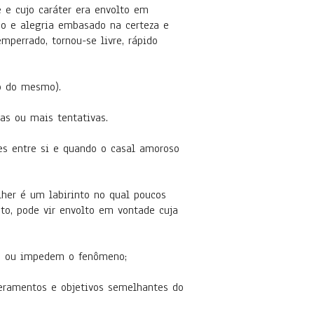
e cujo caráter era envolto em
o e alegria embasado na certeza e
perrado, tornou-se livre, rápido
o do mesmo).
as ou mais tentativas.
es entre si e quando o casal amoroso
lher é um labirinto no qual poucos
o, pode vir envolto em vontade cuja
am ou impedem o fenômeno;
eramentos e objetivos semelhantes do