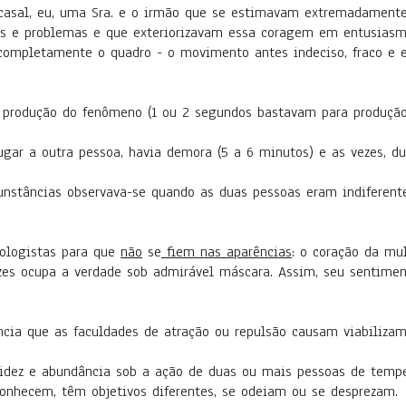
asal, eu, uma Sra. e o irmão que se estimavam extremadamente 
s e problemas e que exteriorizavam essa coragem em entusiasm
completamente o quadro - o movimento antes indeciso, fraco e em
a produção do fenômeno (1 ou 2 segundos bastavam para produçã
ugar a outra pessoa, havia demora (5 a 6 minutos) e as vezes, du
nstâncias observava-se quando as duas pessoas eram indiferent
siologistas para que
não
se
fiem nas aparências
: o coração da mu
es ocupa a verdade sob admirável máscara. Assim, seu sentiment
ência que as faculdades de atração ou repulsão causam viabiliz
pidez e abundância sob a ação de duas ou mais pessoas de temp
onhecem, têm objetivos diferentes, se odeiam ou se desprezam.