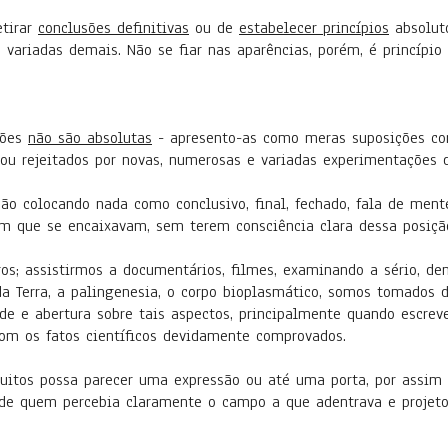
etirar
conclusões definitivas
ou de
estabelecer princípios
absoluto
ariadas demais. Não se fiar nas aparências, porém, é princípio
ições
não são absolutas
- apresento-as como meras suposições co
ou rejeitados por novas, numerosas e variadas experimentações 
não colocando nada como conclusivo, final, fechado, fala de me
m que se encaixavam, sem terem consciência clara dessa posiçã
ivros; assistirmos a documentários, filmes, examinando a sério, 
 da Terra, a palingenesia, o corpo bioplasmático, somos tomados 
e e abertura sobre tais aspectos, principalmente quando escreve
om os fatos científicos devidamente comprovados.
uitos possa parecer uma expressão ou até uma porta, por assim di
 de quem percebia claramente o campo a que adentrava e projetou