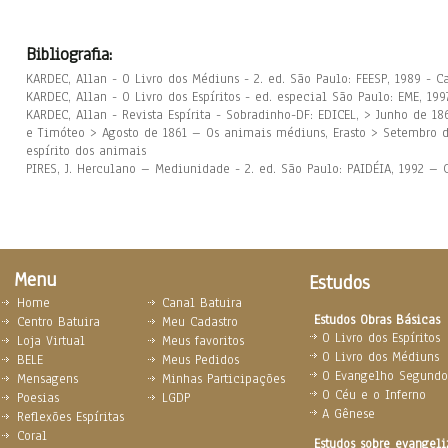
Bibliografia:
KARDEC, Allan - O Livro dos Médiuns - 2. ed. São Paulo: FEESP, 1989 - C
KARDEC, Allan - O Livro dos Espíritos - ed. especial São Paulo: EME, 199
KARDEC, Allan - Revista Espírita - Sobradinho-DF: EDICEL, > Junho de 
e Timóteo > Agosto de 1861 – Os animais médiuns, Erasto > Setembro 
espírito dos animais
PIRES, J. Herculano – Mediunidade - 2. ed. São Paulo: PAIDÉIA, 1992 – 
Menu
Estudos
Home
Canal Batuira
Estudos Obras Básicas
Centro Batuira
Meu Cadastro
O Livro dos Espíritos
Loja Virtual
Meus favoritos
O Livro dos Médiuns
BELE
Meus Pedidos
O Evangelho Segundo 
Mensagens
Minhas Participações
O Céu e o Inferno
Poesias
LGDP
A Gênese
Reflexões Espíritas
Coral
Estudos sobre evangel