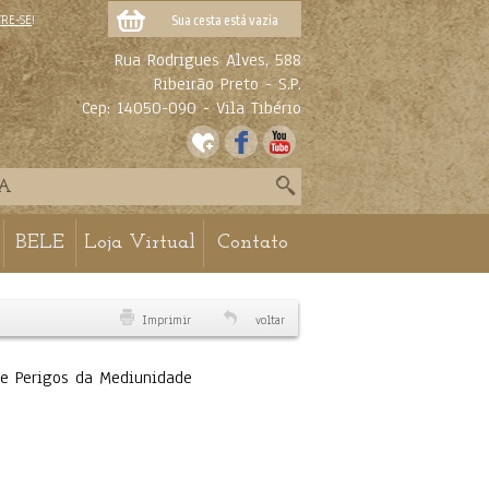
TRE-SE
!
Sua cesta está vazia
Rua Rodrigues Alves, 588
Ribeirão Preto - S.P.
Cep: 14050-090 - Vila Tibério
BELE
Loja Virtual
Contato
Imprimir
voltar
 e Perigos da Mediunidade