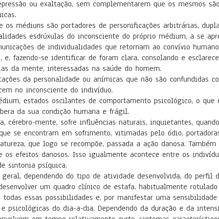
 depressão ou exaltação, sem complementarem que os mesmos são
icas.
uns são portadores de personificações arbitrárias, duplas o
nalidades esdrúxulas do inconsciente do próprio médium, a se ap
municações de individualidades que retornam ao convívio humano
 e, fazendo-se identificar de foram clara, consolando e esclarece
ncias da mente, interessadas na saúde do homem.
a personalidade ou anímicas que não são confundidas com 
cem no inconsciente do indivíduo.
stados oscilantes de comportamento psicológico, o que é 
bera da sua condição humana e frágil.
ro-mente, sofre influências naturais, inquietantes, quando 
que se encontram em sofrimento, vitimadas pelo ódio, portadoras 
, que logo se recompõe, passada a ação danosa. Também no
he os efeitos danosos. Isso igualmente acontece entre os indiví
e sintonia psíquica.
pendendo do tipo de atividade desenvolvida, do perfil de 
desenvolver um quadro clínico de estafa, habitualmente rotulado
todas essas possibilidades e, por manifestar uma sensibilidade 
e psicológicas do dia-a-dia. Dependendo da duração e da intens