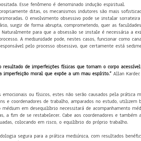
positada. Esse fenômeno é denominado indução espiritual.
mente ditas, os mecanismos indutores são mais sofisticado
rimoradas. O envolvimento obsessivo pode se instalar sorrateir
ário, surgir de forma abrupta, comprometendo, quer as faculdad
Naturalmente para que a obsessão se instale é necessária a exi
processo. A mediunidade pode, nestes casos, funcionar como cana
responsável pelo processo obsessivo, que certamente está sedi
esultado de imperfeições físicas que tornam o corpo acessível à
a imperfeição moral que expõe a um mau espírito.”
Allan Kardec 
nais ou físicos, estes não serão causados pela prática med
ns e coordenadores de trabalho, amparados no estudo, utilizem
 médium em desequilíbrio necessitará de acompanhamento médi
s, a fim de se restabelecer. Cabe aos coordenadores e também
adas, colocando em risco, o equilíbrio do próprio trabalho.
 segura para a prática mediúnica, com resultados benéfico