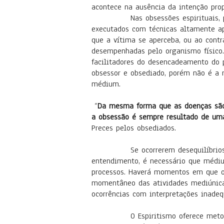
acontece na ausência da intenção pro
Nas obsessões espirituais, propria
executados com técnicas altamente ap
que a vítima se aperceba, ou ao contr
desempenhadas pelo organismo físico. 
facilitadores do desencadeamento do 
obsessor e obsediado, porém não é a 
médium.
“
Da mesma forma que as doenças são r
a obsessão é sempre resultado de um
Preces pelos obsediados.
Se ocorrerem desequilíbrios emocio
entendimento, é necessário que médiu
processos. Haverá momentos em que o
momentâneo das atividades mediúnica
ocorrências com interpretações inadequ
O Espiritismo oferece metodologia