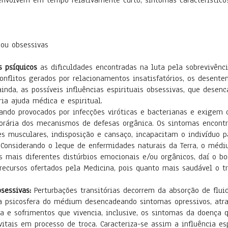
senvolvem em tempo relativamente curto, sintomas característicos
 ou obsessivas
s psíquicos
as dificuldades encontradas na luta pela sobrevivênc
conflitos gerados por relacionamentos insatisfatórios, os desente
 ainda, as possíveis influências espirituais obsessivas, que dese
ia ajuda médica e espiritual.
uando provocados por infecções viróticas e bacterianas e exigem c
orária dos mecanismos de defesas orgânica. Os sintomas encontr
ores musculares, indisposição e cansaço, incapacitam o indivíduo 
. Considerando o leque de enfermidades naturais da Terra, o mé
 os mais diferentes distúrbios emocionais e/ou orgânicos, daí o 
ecursos ofertados pela Medicina, pois quanto mais saudável o tr
bsessivas:
Perturbações transitórias decorrem da absorção de fluid
a psicosfera do médium desencadeando sintomas opressivos, atra
ia e sofrimentos que vivencia, inclusive, os sintomas da doença
itais em processo de troca. Caracteriza-se assim a influência es