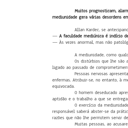
Muitos prognosticam, alarm
mediunidade gera várias desordens em
Allan Kardec, se antecipando a est
—
A faculdade mediúnica é indício d
— Às vezes anormal, mas não patológi
A mediunidade, como qualquer outr
Os distúrbios que lhe são atribuíd
ligado ao passado de comprometimentos
Pessoas nervosas apresentam-se in
enfermas. Atribuir-se, no entanto, à 
equivocada.
O homem deseducado apresenta-se p
aptidão e o trabalho a que se entreg
O exercício da mediunidade não t
responsável saberá abster-se da prátic
razões que não lhe permitem servir de
Muitas pessoas, ao acusarem a prá