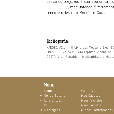
causando prejuízos à sua economia mor
A mediunidade é ferramenta de prog
tendo em Jesus, o Modelo e Guia.
Bibliografia:
KARDEC, Allan - O Livro dos Médiuns: 2.ed. Sã
FRANCO, Divaldo P., Pelo Espírito Vianna de 
COSTA, Vitor Ronaldo, - Mediunidade e Medic
Menu
Home
Canal Batuira
Centro Batuira
Meu Cadastro
Loja Virtual
Meus favoritos
BELE
Meus Pedidos
Mensagens
Minhas Participações