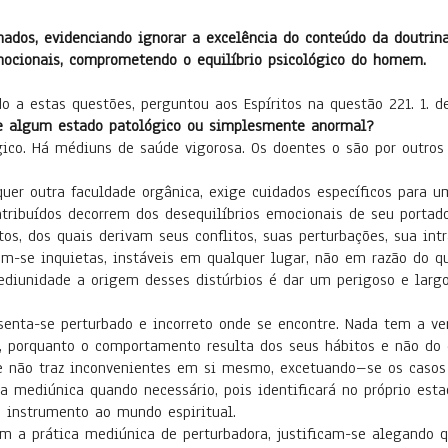
ados, evidenciando ignorar a excelência do conteúdo da doutrina
ocionais, comprometendo o equilíbrio psicológico do homem.
as questões, perguntou aos Espíritos na questão 221. 1. de 
e algum estado patológico ou simplesmente anormal?
co. Há médiuns de saúde vigorosa. Os doentes o são por outros 
a faculdade orgânica, exige cuidados específicos para um 
os decorrem dos desequilíbrios emocionais de seu portador qu
, dos quais derivam seus conflitos, suas perturbações, sua int
quietas, instáveis em qualquer lugar, não em razão do que 
mediunidade a origem desses distúrbios é dar um perigoso e larg
erturbado e incorreto onde se encontre. Nada tem a ver es
a, porquanto o comportamento resulta dos seus hábitos e não do 
raz inconvenientes em si mesmo, excetuando–se os casos 
a mediúnica quando necessário, pois identificará no próprio esta
 instrumento ao mundo espiritual.
tica mediúnica de perturbadora, justificam-se alegando qu