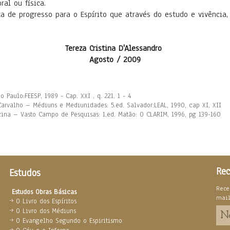
al ou física.
resso para o Espírito que através do estudo e vivência, est
Tereza Cristina D'Alessandro
Agosto / 2009
o Paulo:FEESP, 1989 - Cap. XXI , q. 221. 1 - 4
Carvalho – Médiuns e Mediunidades: 5.ed. Salvador:LEAL, 1990, cap XI, XII
ina – Vasto Campo de Pesquisas: 1.ed. Matão: O CLARIM, 1996, pg 139-160
Rec
Estudos
Rece
Estudos Obras Básicas
mai
O Livro dos Espíritos
O Livro dos Médiuns
O Evangelho Segundo o Espiritismo