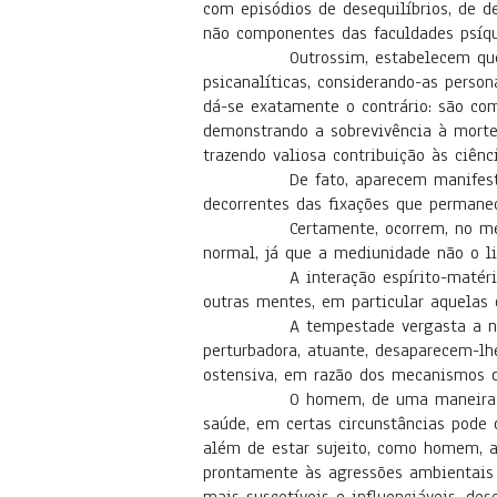
com episódios de desequilíbrios, de
não componentes das faculdades psíqu
Outrossim, estabelecem que os médi
psicanalíticas, considerando-as perso
dá-se exatamente o contrário: são co
demonstrando a sobrevivência à morte,
trazendo valiosa contribuição às ciê
De fato, aparecem manifestações d
decorrentes das fixações que permane
Certamente, ocorrem, no médium, e
normal, já que a mediunidade não o li
A interação espírito-matéria, céreb
outras mentes, em particular aquelas 
A tempestade vergasta a natureza
perturbadora, atuante, desaparecem-l
ostensiva, em razão dos mecanismos d
O homem, de uma maneira geral, de
saúde, em certas circunstâncias pode 
além de estar sujeito, como homem, a 
prontamente às agressões ambientais 