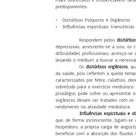
mais suscetíveis e influenciáveis, de
predisponentes:
• Distúrbios Psíquicos e Orgânicos
• Influências espirituais transitórias
Respondem pelos
distúrbio
depressivas; acrescente-se a isso, os 
dificuldades profissionais; acresça-se
levando o médium a buscar a necessár
Os
distúrbios orgânicos
, q
da saúde, pois refletem a queda temp
caracterizados por febre, calafrios, d
sobretudo para o exercício mediúnico
privilégio, pode sofrer ou apresentar
orgânicos devam ser tratados com os r
rendimento na atividade mediúnica.
Influências espirituais e o
que, de forma inconsciente, ligam-se 
hospedeiro, a própria carga de angúst
beneficie com a absorção dos fluidos v