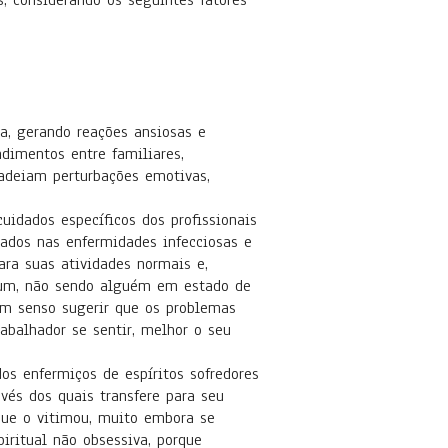
, considerando os seguintes fatores
ia, gerando reações ansiosas e
ndimentos entre familiares,
ncadeiam perturbações emotivas,
uidados específicos dos profissionais
ados nas enfermidades infecciosas e
para suas atividades normais e,
dium, não sendo alguém em estado de
bom senso sugerir que os problemas
abalhador se sentir, melhor o seu
os enfermiços de espíritos sofredores
vés dos quais transfere para seu
 que o vitimou, muito embora se
piritual não obsessiva, porque