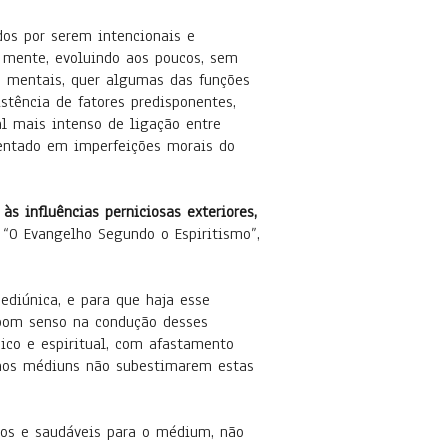
s por serem intencionais e
a mente, evoluindo aos poucos, sem
es mentais, quer algumas das funções
stência de fatores predisponentes,
l mais intenso de ligação entre
mentado em imperfeições morais do
s influências perniciosas exteriores,
“O Evangelho Segundo o Espiritismo”,
iúnica, e para que haja esse
 bom senso na condução desses
co e espiritual, com afastamento
 aos médiuns não subestimarem estas
s e saudáveis para o médium, não