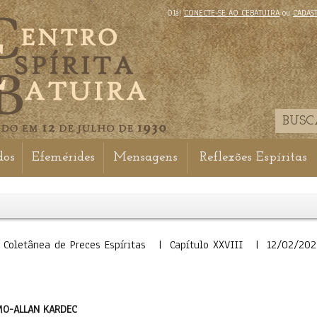
Olá!
CONECTE-SE AO CEBATUIRA
ou
CADAS
dos
Efemérides
Mensagens
Reflexões Espíritas
 Coletânea de Preces Espíritas | Capítulo XXVIII | 12/02/202
MO-ALLAN KARDEC