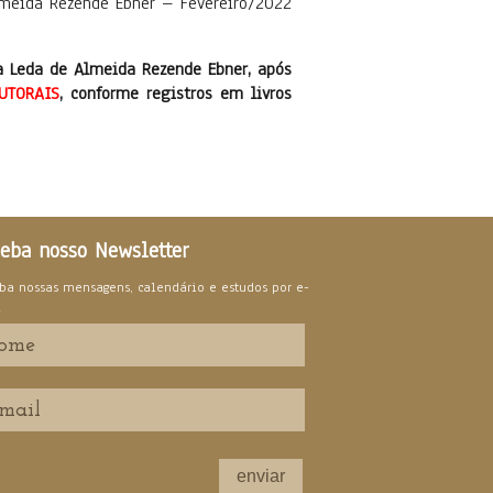
meida Rezende Ebner – Fevereiro/2022
a Leda de Almeida Rezende Ebner, após
UTORAIS
, conforme registros em livros
eba nosso Newsletter
ba nossas mensagens, calendário e estudos por e-
l
enviar