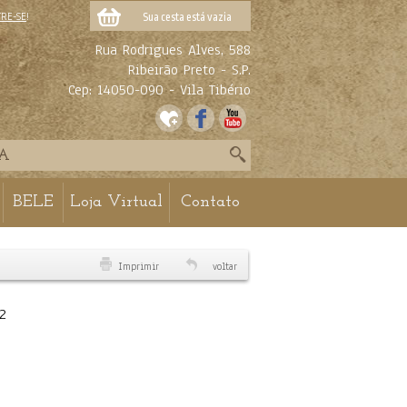
TRE-SE
!
Sua cesta está vazia
Rua Rodrigues Alves, 588
Ribeirão Preto - S.P.
Cep: 14050-090 - Vila Tibério
BELE
Loja Virtual
Contato
Imprimir
voltar
2