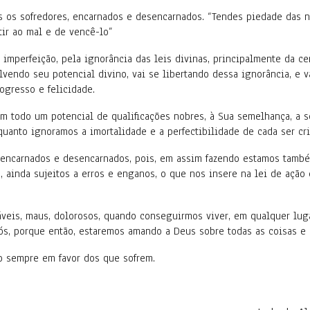
 os sofredores, encarnados e desencarnados. “Tendes piedade das no
stir ao mal e de vencê-lo”
 imperfeição, pela ignorância das leis divinas, principalmente da ce
endo seu potencial divino, vai se libertando dessa ignorância, e v
ogresso e felicidade.
om todo um potencial de qualificações nobres, à Sua semelhança, a 
quanto ignoramos a imortalidade e a perfectibilidade de cada ser cr
 encarnados e desencarnados, pois, em assim fazendo estamos também
to, ainda sujeitos a erros e enganos, o que nos insere na lei de ação 
áveis, maus, dolorosos, quando conseguirmos viver, em qualquer lug
ós, porque então, estaremos amando a Deus sobre todas as coisas 
o sempre em favor dos que sofrem.