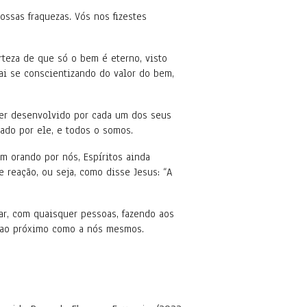
ssas fraquezas. Vós nos fizestes
rteza de que só o bem é eterno, visto
ai se conscientizando do valor do bem,
ser desenvolvido por cada um dos seus
iado por ele, e todos o somos.
 orando por nós, Espíritos ainda
e reação, ou seja, como disse Jesus: “A
ar, com quaisquer pessoas, fazendo aos
e ao próximo como a nós mesmos.