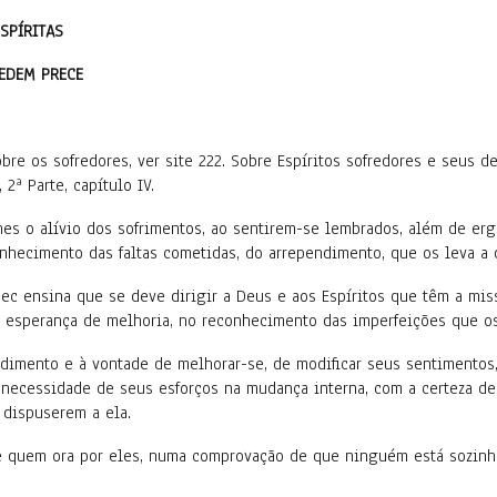
ESPÍRITAS
PEDEM PRECE
bre os sofredores, ver site 222. Sobre Espíritos sofredores e seus 
2ª Parte, capítulo IV.
hes o alívio dos sofrimentos, ao sentirem-se lembrados, além de er
nhecimento das faltas cometidas, do arrependimento, que os leva a 
ec ensina que se deve dirigir a Deus e aos Espíritos que têm a mis
 a esperança de melhoria, no reconhecimento das imperfeições que o
imento e à vontade de melhorar-se, de modificar seus sentimentos, 
necessidade de seus esforços na mudança interna, com a certeza d
 dispuserem a ela.
e quem ora por eles, numa comprovação de que ninguém está sozinh