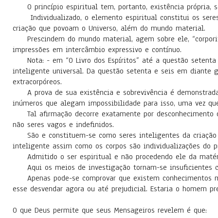
O princípio espiritual tem, portanto, existência própria, s
Individualizado, o elemento espiritual constitui os seres 
criação que povoam o Universo, além do mundo material.
Prescindem do mundo material, agem sobre ele, “corporifi
impressões em intercâmbio expressivo e contínuo.
Nota: - em “O Livro dos Espíritos” até a questão setenta e
inteligente universal. Da questão setenta e seis em diante g
extracorpóreos.
A prova de sua existência e sobrevivência é demonstrada p
inúmeros que alegam impossibilidade para isso, uma vez que
Tal afirmação decorre exatamente por desconhecimento da ve
não seres vagos e indefinidos.
São e constituem-se como seres inteligentes da criação po
inteligente assim como os corpos são individualizações do pr
Admitido o ser espiritual e não procedendo ele da matéri
Aqui os meios de investigação tornam-se insuficientes co
Apenas pode-se comprovar que existem conhecimentos maiore
esse desvendar agora ou até prejudicial. Estaria o homem p
O que Deus permite que seus Mensageiros revelem é que: