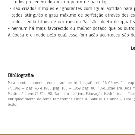
- todos procedem do mesmo ponto de partida;
- são criados simples e ignorantes com igual aptidão para p
- todos atingirão o grau máximo de perfeição através dos es
- todos sendo filhos de um mesmo Pai são objeto de igual so
- nenhum há mais favorecido ou melhor dotado que os outro
A época e o modo pelo qual essa formação aconteceu são de
L
Bibliografia:
Para aprofundamento, encontraremos bibliografia em “A Gênese” – cap. 
77; 1861 – pag. 45 e 1868 pag. 166 – 1859 pag. 80; “Evolução em Dois 
Médiuns” itens 75-77 e 98. Também no livro Educação Mediúnica – Teoria
enriquecimento do tema remetemos ainda a: Gabriel Delanne – Evoluç
texto.