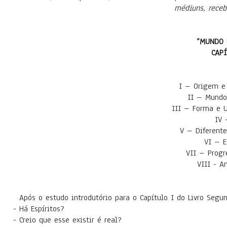
médiuns, receb
“MUNDO 
CAPÍ
Q
I – Origem e 
II – Mundo
III – Forma e U
IV 
V – Diferente
VI – E
VII – Progr
VIII - A
Após o estudo introdutório para o Capítulo I do Livro Segu
- Há Espíritos?
- Creio que esse existir é real?