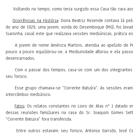
Voltando no tempo, como teria surgido essa Casa tão cara aos
Ocorrências na História
: Dona Beatriz Rezende contava lá pel
do ano de 1929, uma jovem, vinda do Desemboque (MG), foi levada
Sianinha, casal este que realizava sessões mediúnicas, prática 
A jovem de nome América Martins, atendia ao apelido de Peq
pouco a pouco equilibrou-se, a Mediunidade aflorou e ela pass
desencarnados.
Com o passar dos tempos, casa-se com um dos integrantes do
seu Tonico.
Esse grupo chamava-se “Corrente Batuíra”. As sessões eram 
intercâmbio mediúnico.
Fatos
: Os relatos constantes no Livro de Atas nº 1 datado 
dessas reuniões familiares na casa do Sr. Joaquim Gomes Sett
“Corrente Batuira” fora transferida.
Entre outros estavam: seu Tonico, Antonio Garrido, José Corr