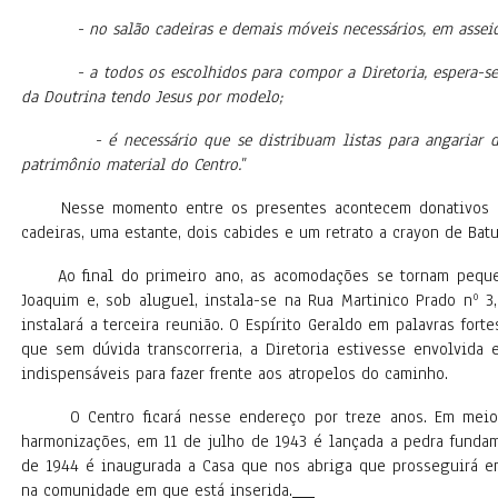
- no salão cadeiras e demais móveis necessários, em asseio
- a todos os escolhidos para compor a Diretoria, espera-se 
da Doutrina tendo Jesus por modelo;
- é necessário que se distribuam listas para angariar dona
patrimônio material do Centro.
”
Nesse momento entre os presentes acontecem donativos em
cadeiras, uma estante, dois cabides e um retrato a crayon de Batu
Ao final do primeiro ano, as acomodações se tornam pequen
Joaquim e, sob aluguel, instala-se na Rua Martinico Prado nº 3
instalará a terceira reunião. O Espírito Geraldo em palavras fortes
que sem dúvida transcorreria, a Diretoria estivesse envolvida
indispensáveis para fazer frente aos atropelos do caminho.
O Centro ficará nesse endereço por treze anos. Em meio a 
harmonizações, em 11 de julho de 1943 é lançada a pedra funda
de 1944 é inaugurada a Casa que nos abriga que prosseguirá em
na comunidade em que está inserida.