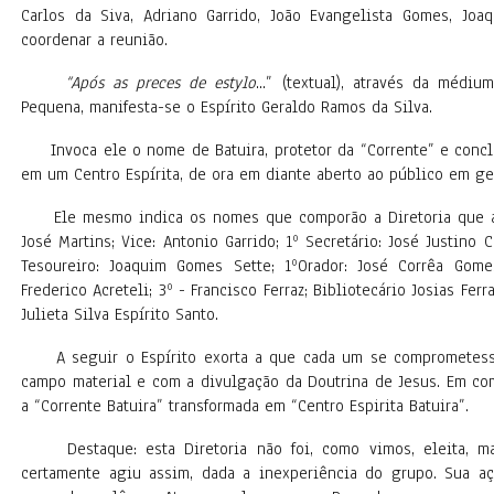
Carlos da Siva, Adriano Garrido, João Evangelista Gomes, Jo
coordenar a reunião.
“Após as preces de estylo
...” (textual), através da médi
Pequena, manifesta-se o Espírito Geraldo Ramos da Silva.
Invoca ele o nome de Batuira, protetor da “Corrente” e concl
em um Centro Espírita, de ora em diante aberto ao público em ger
Ele mesmo indica os nomes que comporão a Diretoria que ass
José Martins; Vice: Antonio Garrido; 1º Secretário: José Justino 
Tesoureiro: Joaquim Gomes Sette; 1ºOrador: José Corrêa Gomes
Frederico Acreteli; 3º - Francisco Ferraz; Bibliotecário Josias Fer
Julieta Silva Espírito Santo.
A seguir o Espírito exorta a que cada um se comprometesse
campo material e com a divulgação da Doutrina de Jesus. Em co
a “Corrente Batuira” transformada em “Centro Espirita Batuira”.
Destaque: esta Diretoria não foi, como vimos, eleita, ma
certamente agiu assim, dada a inexperiência do grupo. Sua ação