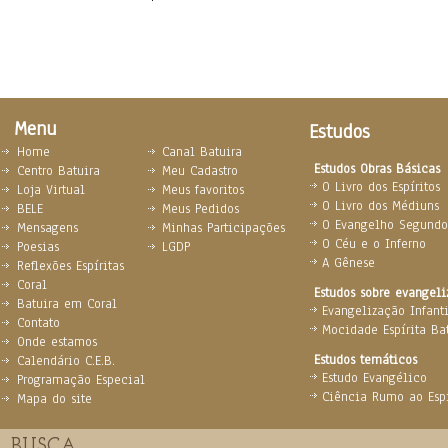
Menu
Estudos
Home
Canal Batuira
Estudos Obras Básicas
Centro Batuira
Meu Cadastro
O Livro dos Espíritos
Loja Virtual
Meus favoritos
O Livro dos Médiuns
BELE
Meus Pedidos
O Evangelho Segundo 
Mensagens
Minhas Participações
O Céu e o Inferno
Poesias
LGDP
A Gênese
Reflexões Espíritas
Coral
Estudos sobre evangel
Batuira em Coral
Evangelização Infanti
Contato
Mocidade Espírita Ba
Onde estamos
Estudos temáticos
Calendário C.E.B.
Estudo Evangélico
Programação Especial
Ciência Rumo ao Espi
Mapa do site