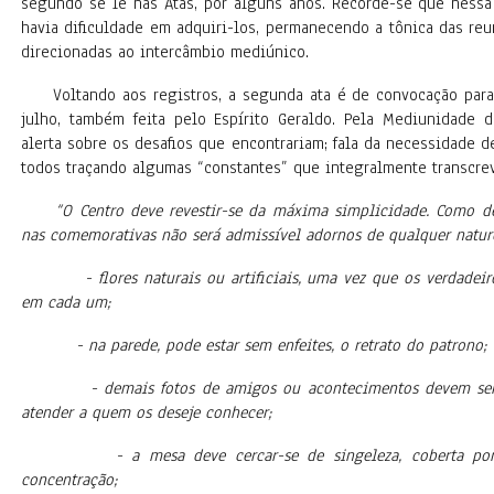
segundo se lê nas Atas, por alguns anos. Recorde-se que nessa
havia dificuldade em adquiri-los, permanecendo a tônica das re
direcionadas ao intercâmbio mediúnico.
Voltando aos registros, a segunda ata é de convocação para 
julho, também feita pelo Espírito Geraldo. Pela Mediunidade d
alerta sobre os desafios que encontrariam; fala da necessidade 
todos traçando algumas “constantes” que integralmente transcre
“O Centro deve revestir-se da máxima simplicidade. Como de
nas comemorativas não será admissível adornos de qualquer natur
- flores naturais ou artificiais, uma vez que os verdadeiros
em cada um;
- na parede, pode estar sem enfeites, o retrato do patrono;
- demais fotos de amigos ou acontecimentos devem ser gu
atender a quem os deseje conhecer;
- a mesa deve cercar-se de singeleza, coberta por al
concentração;