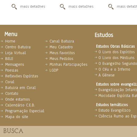
mais detalhes
mais detalhes
mais detal
Menu
Estudos
Home
Canal Batuira
Estudos Obras Básicas
Centro Batuira
Meu Cadastro
O Livro dos Espíritos
Loja Virtual
Meus favoritos
O Livro dos Médiuns
BELE
Meus Pedidos
O Evangelho Segundo 
Mensagens
Minhas Participações
O Céu e o Inferno
Poesias
LGDP
A Gênese
Reflexões Espíritas
Coral
Estudos sobre evangel
Batuira em Coral
Evangelização Infanti
Contato
Mocidade Espírita Ba
Onde estamos
Estudos temáticos
Calendário C.E.B.
Estudo Evangélico
Programação Especial
Ciência Rumo ao Espi
Mapa do site