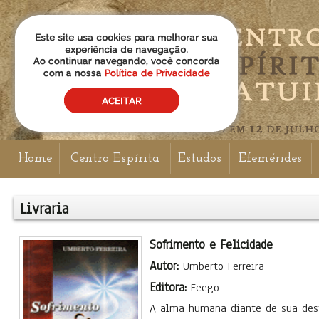
Home
Centro Espírita
Estudos
Efemérides
Livraria
Sofrimento e Felicidade
Autor:
Umberto Ferreira
Editora:
Feego
A alma humana diante de sua desti