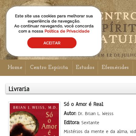
Home
Centro Espírita
Estudos
Efemérides
Livraria
Só o Amor é Real
Autor:
Dr. Brian L. Weiss
Editora:
Sextante
Mistérios da mente e da alma, vi