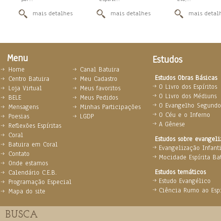
mais detalhes
mais detalhes
mais detal
Menu
Estudos
Home
Canal Batuira
Estudos Obras Básicas
Centro Batuira
Meu Cadastro
O Livro dos Espíritos
Loja Virtual
Meus favoritos
O Livro dos Médiuns
BELE
Meus Pedidos
O Evangelho Segundo 
Mensagens
Minhas Participações
O Céu e o Inferno
Poesias
LGDP
A Gênese
Reflexões Espíritas
Coral
Estudos sobre evangel
Batuira em Coral
Evangelização Infanti
Contato
Mocidade Espírita Ba
Onde estamos
Estudos temáticos
Calendário C.E.B.
Estudo Evangélico
Programação Especial
Ciência Rumo ao Espi
Mapa do site