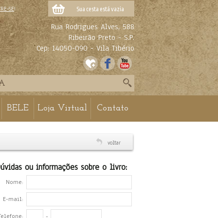
TRE-SE
!
Sua cesta está vazia
Rua Rodrigues Alves, 588
Ribeirão Preto - S.P.
Cep: 14050-090 - Vila Tibério
BELE
Loja Virtual
Contato
voltar
úvidas ou informações sobre o livro:
Nome:
E-mail:
Telefone:
-