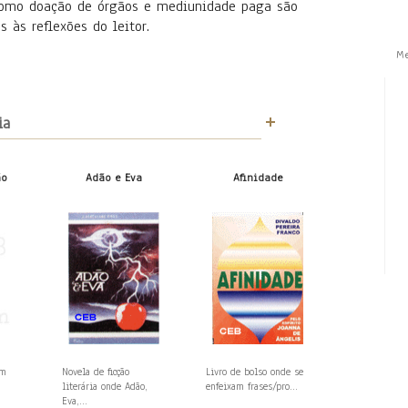
como doação de órgãos e mediunidade paga são
s às reflexões do leitor.
M
ia
ão
Adão e Eva
Afinidade
em
Novela de ficção
Livro de bolso onde se
literária onde Adão,
enfeixam frases/pro...
Eva,...