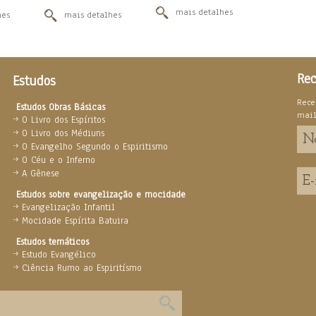
mais detalhes
hes
mais detalhes
Rec
Estudos
Rece
Estudos Obras Básicas
mai
O Livro dos Espíritos
O Livro dos Médiuns
O Evangelho Segundo o Espiritismo
O Céu e o Inferno
A Gênese
Estudos sobre evangelização e mocidade
Evangelização Infantil
Mocidade Espírita Batuira
Estudos temáticos
Estudo Evangélico
Ciência Rumo ao Espiritísmo