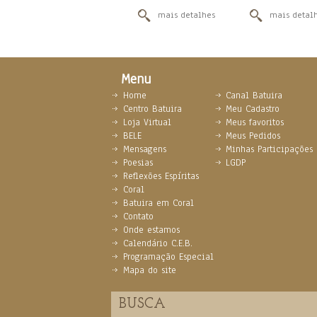
mais detalhes
mais detal
Menu
Home
Canal Batuira
Centro Batuira
Meu Cadastro
Loja Virtual
Meus favoritos
BELE
Meus Pedidos
Mensagens
Minhas Participações
Poesias
LGDP
Reflexões Espíritas
Coral
Batuira em Coral
Contato
Onde estamos
Calendário C.E.B.
Programação Especial
Mapa do site