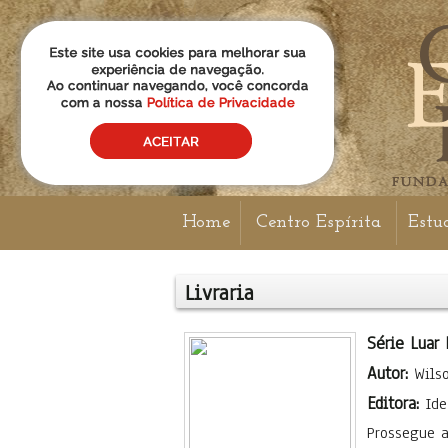
Home
Centro Espírita
Estu
Livraria
Série Luar 
Autor:
Wilso
Editora:
Ide
Prossegue a