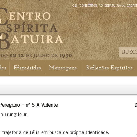
Olá!
CONECTE-SE AO CEBATUIRA
ou
CADAS
dos
Efemérides
Mensagens
Reflexões Espíritas
Peregrino - nº 5 A Vidente
D
n Frungilo Jr.
 trajetória de Lélis em busca da própria identidade.