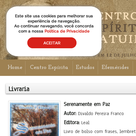
Home
Centro Espírita
Estudos
Efemérides
Livraria
Serenamente em Paz
Autor:
Divaldo Pereira Franco
Editora:
Leal
Livro de bolso com frases, lembret