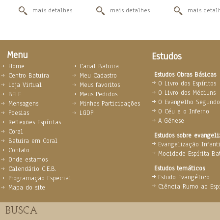
mais detalhes
mais detalhes
mais detal
Menu
Estudos
Home
Canal Batuira
Estudos Obras Básicas
Centro Batuira
Meu Cadastro
O Livro dos Espíritos
Loja Virtual
Meus favoritos
O Livro dos Médiuns
BELE
Meus Pedidos
O Evangelho Segundo 
Mensagens
Minhas Participações
O Céu e o Inferno
Poesias
LGDP
A Gênese
Reflexões Espíritas
Coral
Estudos sobre evangel
Batuira em Coral
Evangelização Infanti
Contato
Mocidade Espírita Ba
Onde estamos
Estudos temáticos
Calendário C.E.B.
Estudo Evangélico
Programação Especial
Ciência Rumo ao Espi
Mapa do site