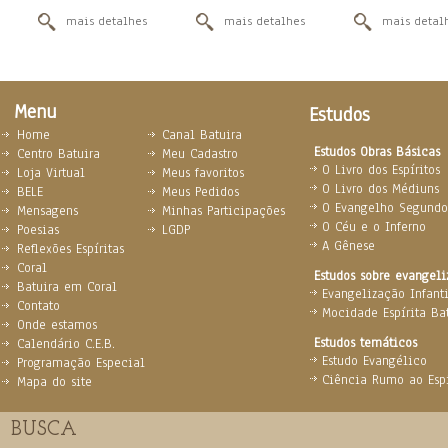
mais detalhes
mais detalhes
mais detal
Menu
Estudos
Home
Canal Batuira
Estudos Obras Básicas
Centro Batuira
Meu Cadastro
O Livro dos Espíritos
Loja Virtual
Meus favoritos
O Livro dos Médiuns
BELE
Meus Pedidos
O Evangelho Segundo 
Mensagens
Minhas Participações
O Céu e o Inferno
Poesias
LGDP
A Gênese
Reflexões Espíritas
Coral
Estudos sobre evangel
Batuira em Coral
Evangelização Infanti
Contato
Mocidade Espírita Ba
Onde estamos
Estudos temáticos
Calendário C.E.B.
Estudo Evangélico
Programação Especial
Ciência Rumo ao Espi
Mapa do site