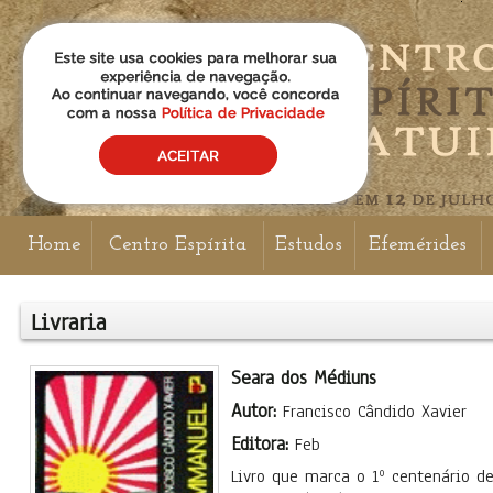
Home
Centro Espírita
Estudos
Efemérides
Livraria
Seara dos Médiuns
Autor:
Francisco Cândido Xavier
Editora:
Feb
Livro que marca o 1º centenário d