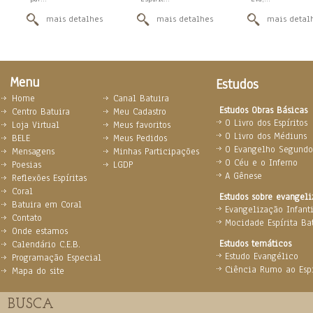
mais detalhes
mais detalhes
mais detal
Menu
Estudos
Home
Canal Batuira
Estudos Obras Básicas
Centro Batuira
Meu Cadastro
O Livro dos Espíritos
Loja Virtual
Meus favoritos
O Livro dos Médiuns
BELE
Meus Pedidos
O Evangelho Segundo 
Mensagens
Minhas Participações
O Céu e o Inferno
Poesias
LGDP
A Gênese
Reflexões Espíritas
Coral
Estudos sobre evangel
Batuira em Coral
Evangelização Infanti
Contato
Mocidade Espírita Ba
Onde estamos
Estudos temáticos
Calendário C.E.B.
Estudo Evangélico
Programação Especial
Ciência Rumo ao Espi
Mapa do site