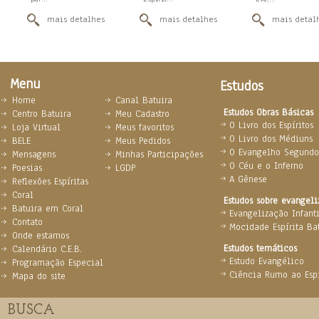
mais detalhes
mais detalhes
mais detal
Menu
Estudos
Home
Canal Batuira
Estudos Obras Básicas
Centro Batuira
Meu Cadastro
O Livro dos Espíritos
Loja Virtual
Meus favoritos
O Livro dos Médiuns
BELE
Meus Pedidos
O Evangelho Segundo 
Mensagens
Minhas Participações
O Céu e o Inferno
Poesias
LGDP
A Gênese
Reflexões Espíritas
Coral
Estudos sobre evangel
Batuira em Coral
Evangelização Infanti
Contato
Mocidade Espírita Ba
Onde estamos
Estudos temáticos
Calendário C.E.B.
Estudo Evangélico
Programação Especial
Ciência Rumo ao Espi
Mapa do site