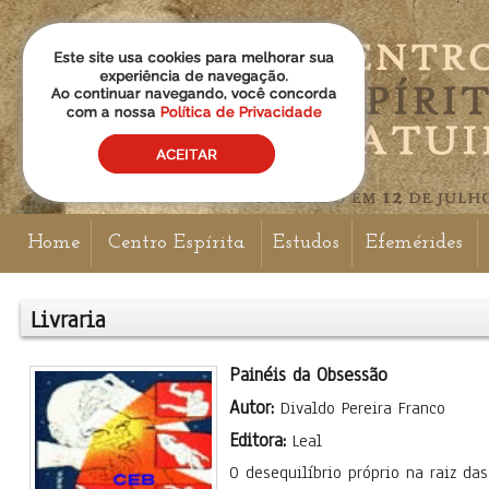
Home
Centro Espírita
Estudos
Efemérides
Livraria
Painéis da Obsessão
Autor:
Divaldo Pereira Franco
Editora:
Leal
O desequilíbrio próprio na raiz da