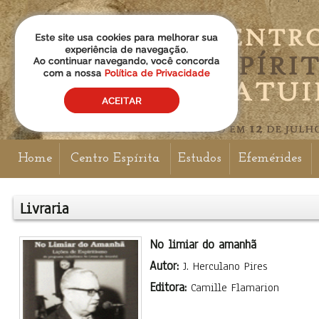
Home
Centro Espírita
Estudos
Efemérides
Livraria
No limiar do amanhã
Autor:
J. Herculano Pires
Editora:
Camille Flamarion