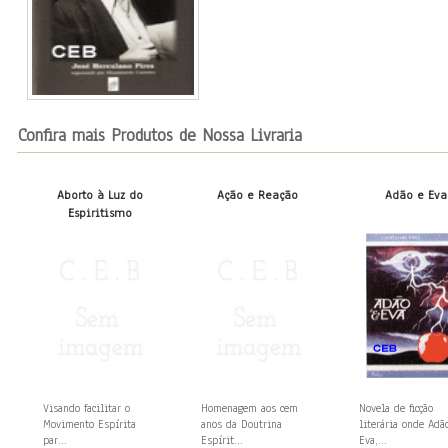
Confira mais Produtos de Nossa Livraria
Aborto à Luz do
Ação e Reação
Adão e Eva
Espiritismo
Visando facilitar o
Homenagem aos cem
Novela de ficção
Movimento Espírita
anos da Doutrina
literária onde Adã
par...
Espírit...
Eva,...