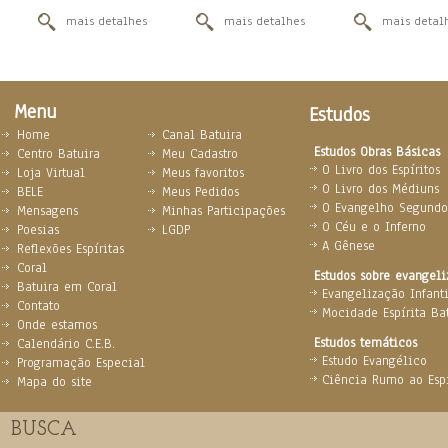
mais detalhes
mais detalhes
mais detal
Menu
Estudos
Home
Canal Batuira
Estudos Obras Básicas
Centro Batuira
Meu Cadastro
O Livro dos Espíritos
Loja Virtual
Meus favoritos
O Livro dos Médiuns
BELE
Meus Pedidos
O Evangelho Segundo 
Mensagens
Minhas Participações
O Céu e o Inferno
Poesias
LGDP
A Gênese
Reflexões Espíritas
Coral
Estudos sobre evangel
Batuira em Coral
Evangelização Infanti
Contato
Mocidade Espírita Ba
Onde estamos
Estudos temáticos
Calendário C.E.B.
Estudo Evangélico
Programação Especial
Ciência Rumo ao Espi
Mapa do site