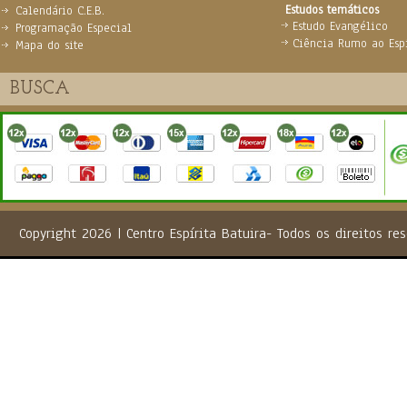
Estudos temáticos
Calendário C.E.B.
Estudo Evangélico
Programação Especial
Ciência Rumo ao Espi
Mapa do site
Copyright 2026 | Centro Espírita Batuira- Todos os direito