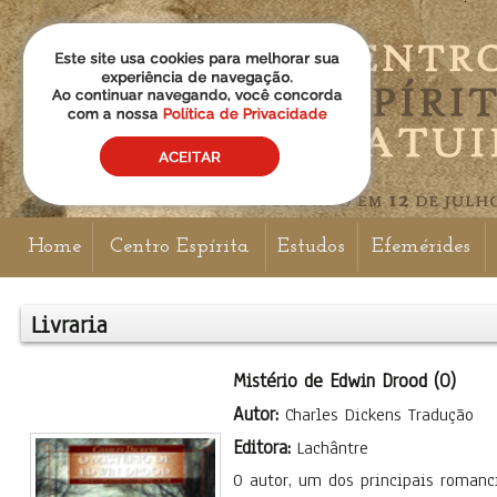
Home
Centro Espírita
Estudos
Efemérides
Livraria
Mistério de Edwin Drood (O)
Autor:
Charles Dickens Tradução
Editora:
Lachântre
O autor, um dos principais romanci