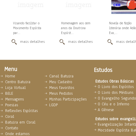
Visando facilitar o
Homenagem aos cem
Novela de ficção
Movimento Espírita
anos da Doutrina
literária onde Adã
par...
Espírit...
Eva,...
mais detalhes
mais detalhes
mais detal
Menu
Estudos
Home
Canal Batuira
Estudos Obras Básicas
Centro Batuira
Meu Cadastro
O Livro dos Espíritos
Loja Virtual
Meus favoritos
O Livro dos Médiuns
BELE
Meus Pedidos
O Evangelho Segundo 
Mensagens
Minhas Participações
O Céu e o Inferno
Poesias
LGDP
A Gênese
Reflexões Espíritas
Coral
Estudos sobre evangel
Batuira em Coral
Evangelização Infanti
Contato
Mocidade Espírita Ba
Onde estamos