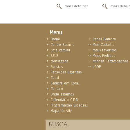
mais detalhes
mais detal
Menu
Home
Canal Batuira
Centro Batuira
Meu Cadastro
Loja Virtual
Meus favoritos
BELE
Meus Pedidos
Mensagens
Minhas Participações
Poesias
LGDP
Reflexões Espíritas
Coral
Batuira em Coral
Contato
Onde estamos
Calendário C.E.B.
Programação Especial
Mapa do site