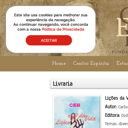
Home
Centro Espírita
Estu
Livraria
Lições da 
Autor:
Carlo
Editora:
Did
Temas diver