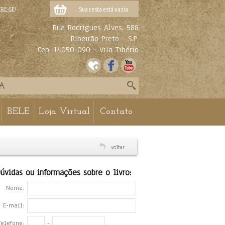
TRE-SE
!
Sua cesta está vazia
Rua Rodrigues Alves, 588
Ribeirão Preto - S.P.
Cep: 14050-090 - Vila Tibério
BELE
Loja Virtual
Contato
voltar
úvidas ou informações sobre o livro:
Nome:
E-mail:
Telefone:
-