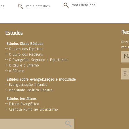
mais detalhes
hes
mais detalhes
Rec
Estudos
Rece
Estudos Obras Básicas
mai
O Livro dos Espíritos
O Livro dos Médiuns
O Evangelho Segundo o Espiritismo
O Céu e o Inferno
A Gênese
Estudos sobre evangelização e mocidade
Evangelização Infantil
Mocidade Espírita Batuira
Estudos temáticos
Estudo Evangélico
Ciência Rumo ao Espiritísmo