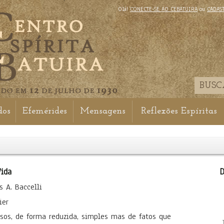
Olá!
CONECTE-SE AO CEBATUIRA
ou
CADAS
dos
Efemérides
Mensagens
Reflexões Espíritas
Vida
D
s A. Baccelli
ier
sos, de forma reduzida, simples mas de fatos que