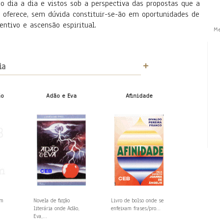
o dia a dia e vistos sob a perspectiva das propostas que a
a oferece, sem dúvida constituir-se-ão em oportunidades de
centivo e ascensão espiritual.
M
ia
ão
Adão e Eva
Afinidade
em
Novela de ficção
Livro de bolso onde se
literária onde Adão,
enfeixam frases/pro...
Eva,...