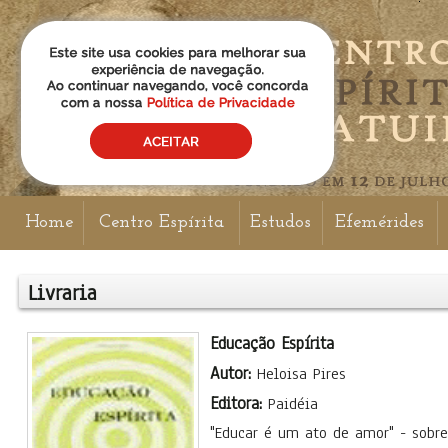
Home
Centro Espírita
Estudos
Efemérides
Livraria
Educação Espírita
Autor:
Heloisa Pires
Editora:
Paidéia
"Educar é um ato de amor" - sobr