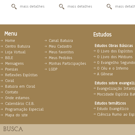
mais detalhes
mais detalhes
mais detal
Menu
Estudos
Home
Canal Batuira
Estudos Obras Básicas
Centro Batuira
Meu Cadastro
O Livro dos Espíritos
Loja Virtual
Meus favoritos
O Livro dos Médiuns
BELE
Meus Pedidos
O Evangelho Segundo 
Mensagens
Minhas Participações
O Céu e o Inferno
Poesias
LGDP
A Gênese
Reflexões Espíritas
Coral
Estudos sobre evangel
Batuira em Coral
Evangelização Infanti
Contato
Mocidade Espírita Ba
Onde estamos
Estudos temáticos
Calendário C.E.B.
Estudo Evangélico
Programação Especial
Ciência Rumo ao Espi
Mapa do site