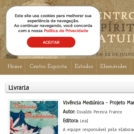
Home
Centro Espírita
Estudos
Efemérides
Livraria
Vivência Mediúnica - Projeto Ma
Autor:
Divaldo Pereira Franco
Editora:
Leal
A equipe responsável pela elabora