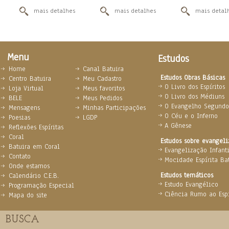
mais detalhes
mais detalhes
mais detal
Menu
Estudos
Home
Canal Batuira
Estudos Obras Básicas
Centro Batuira
Meu Cadastro
O Livro dos Espíritos
Loja Virtual
Meus favoritos
O Livro dos Médiuns
BELE
Meus Pedidos
O Evangelho Segundo 
Mensagens
Minhas Participações
O Céu e o Inferno
Poesias
LGDP
A Gênese
Reflexões Espíritas
Coral
Estudos sobre evangel
Batuira em Coral
Evangelização Infanti
Contato
Mocidade Espírita Ba
Onde estamos
Estudos temáticos
Calendário C.E.B.
Estudo Evangélico
Programação Especial
Ciência Rumo ao Espi
Mapa do site